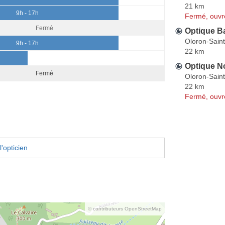
21 km
9h - 17h
Fermé, ouvr
Fermé
Optique B
Oloron-Sain
9h - 17h
22 km
Optique No
Fermé
Oloron-Sain
22 km
Fermé, ouvr
'opticien
© contributeurs OpenStreetMap