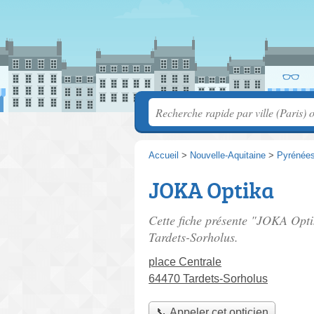
Accueil
>
Nouvelle-Aquitaine
>
Pyrénées
JOKA Optika
Cette fiche présente "JOKA Opti
Tardets-Sorholus.
place Centrale
64470 Tardets-Sorholus
📞 Appeler cet opticien