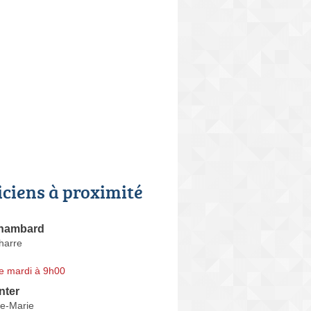
iciens à proximité
Chambard
harre
e mardi à 9h00
nter
te-Marie