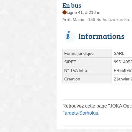
En bus
Ligne 41, à 218 m
Arrêt Mairie - 156 Sorholüze karrika
Informations
Forme juridique
SARL
SIRET
8951405
N° TVA Intra.
FR55895
Création
2 janvier
Retrouvez cette page "JOKA Optik
Tardets-Sorholus
.