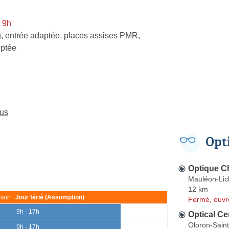
 9h
, entrée adaptée, places assises PMR,
ptée
lus
Opt
Optique 
Mauléon-Lic
12 km
ain :
Jour férié (Assomption)
Fermé, ouvr
9h - 17h
Optical Ce
Oloron-Sain
9h - 17h