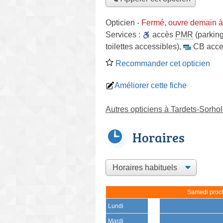
Opticien
-
Fermé, ouvre demain à
Services :
accès
PMR
(parking
toilettes accessibles)
,
CB acce
Recommander cet opticien
Améliorer cette fiche
Autres opticiens à Tardets-Sorho
Horaires
Samedi proch
Lundi
Mardi