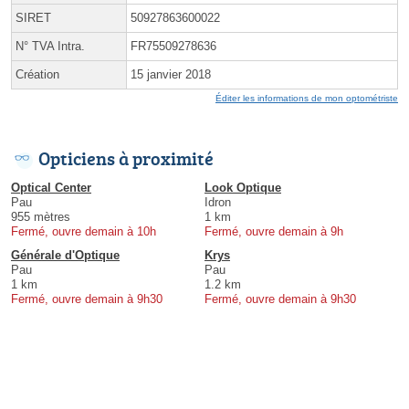
SIRET
50927863600022
N° TVA Intra.
FR75509278636
Création
15 janvier 2018
Éditer les informations de mon optométriste
Opticiens à proximité
Optical Center
Look Optique
Pau
Idron
955 mètres
1 km
Fermé, ouvre demain à 10h
Fermé, ouvre demain à 9h
Générale d'Optique
Krys
Pau
Pau
1 km
1.2 km
Fermé, ouvre demain à 9h30
Fermé, ouvre demain à 9h30