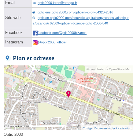
Email
optic2000.idronⓐorange.fr
opticiens.optic2000.com/opticien-idron-64320-2316
Site web
opticien.optic2000.com/nouvelle-aquitaine/pyrenees-atlantique
s/bizanos/c02309-opticien-bizanos-optic-2000-840
Facebook
facebook.com/Optic2000bizanos
Instagram
@optic2000_officiel
Plan et adresse
© contributeurs OpenStreetMap
Corriger l’adresse ou la localisation
Optic 2000