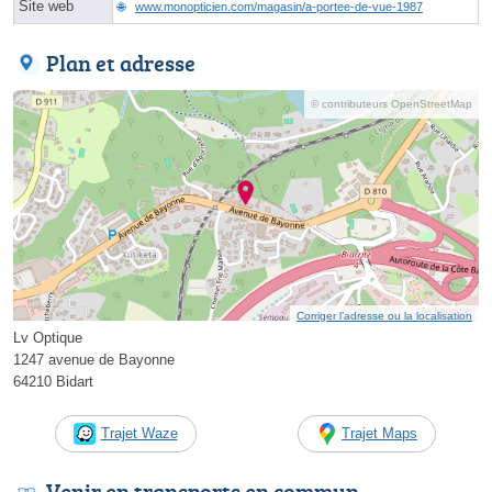
Site web
www.monopticien.com/magasin/a-portee-de-vue-1987
Plan et adresse
© contributeurs OpenStreetMap
Corriger l’adresse ou la localisation
Lv Optique
1247 avenue de Bayonne
64210 Bidart
Trajet Waze
Trajet Maps
Venir en transports en commun