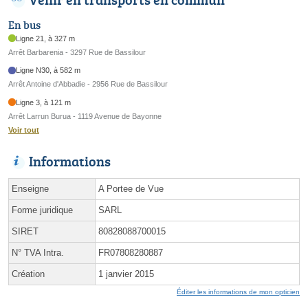
En bus
Ligne 21, à 327 m
Arrêt Barbarenia - 3297 Rue de Bassilour
Ligne N30, à 582 m
Arrêt Antoine d'Abbadie - 2956 Rue de Bassilour
Ligne 3, à 121 m
Arrêt Larrun Burua - 1119 Avenue de Bayonne
Voir tout
Informations
Enseigne
A Portee de Vue
Forme juridique
SARL
SIRET
80828088700015
N° TVA Intra.
FR07808280887
Création
1 janvier 2015
Éditer les informations de mon opticien