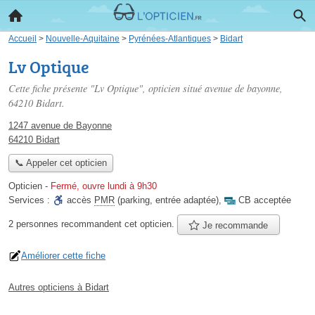
Accueil
>
Nouvelle-Aquitaine
>
Pyrénées-Atlantiques
>
Bidart
Lv Optique
Cette fiche présente "Lv Optique", opticien situé
avenue de bayonne
,
64210 Bidart.
1247 avenue de Bayonne
64210 Bidart
📞 Appeler cet opticien
Opticien
-
Fermé, ouvre lundi à 9h30
Services :
accès
PMR
(parking, entrée adaptée)
,
CB acceptée
2 personnes
recommandent
cet opticien.
Je recommande
Améliorer cette fiche
Autres opticiens à Bidart