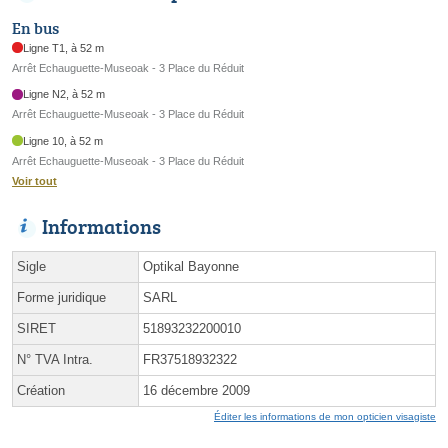
En bus
Ligne T1, à 52 m
Arrêt Echauguette-Museoak - 3 Place du Réduit
Ligne N2, à 52 m
Arrêt Echauguette-Museoak - 3 Place du Réduit
Ligne 10, à 52 m
Arrêt Echauguette-Museoak - 3 Place du Réduit
Voir tout
Informations
Sigle
Optikal Bayonne
Forme juridique
SARL
SIRET
51893232200010
N° TVA Intra.
FR37518932322
Création
16 décembre 2009
Éditer les informations de mon opticien visagiste