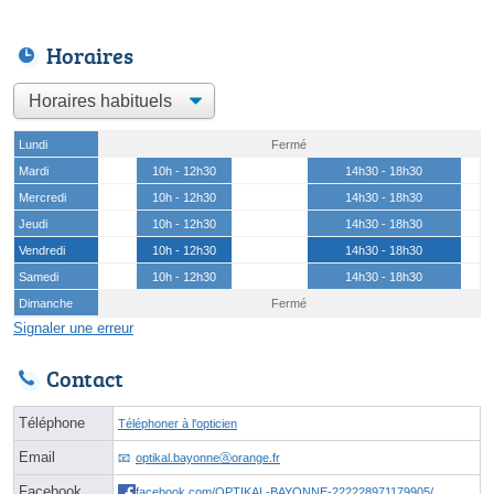
Horaires
Lundi
Fermé
Mardi
10h - 12h30
14h30 - 18h30
Mercredi
10h - 12h30
14h30 - 18h30
Jeudi
10h - 12h30
14h30 - 18h30
Vendredi
10h - 12h30
14h30 - 18h30
Samedi
10h - 12h30
14h30 - 18h30
Dimanche
Fermé
Signaler une erreur
Contact
Téléphone
Téléphoner à l'opticien
Email
optikal.bayonneⓐorange.fr
Facebook
facebook.com/OPTIKAL-BAYONNE-222228971179905/