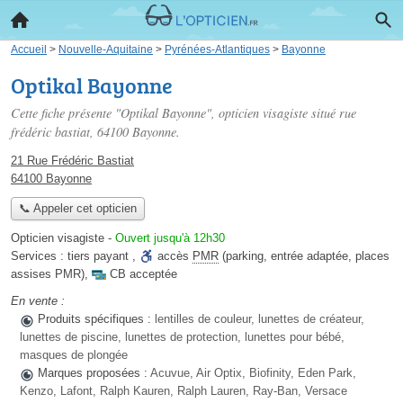
Accueil
>
Nouvelle-Aquitaine
>
Pyrénées-Atlantiques
>
Bayonne
Optikal Bayonne
Cette fiche présente "Optikal Bayonne", opticien visagiste situé
rue
frédéric bastiat
, 64100 Bayonne.
21 Rue Frédéric Bastiat
64100 Bayonne
📞 Appeler cet opticien
Opticien visagiste
-
Ouvert jusqu'à 12h30
Services :
tiers payant
,
accès
PMR
(parking, entrée adaptée, places
assises PMR)
,
CB acceptée
En vente :
Produits spécifiques :
lentilles de couleur, lunettes de créateur,
lunettes de piscine, lunettes de protection, lunettes pour bébé,
masques de plongée
Marques proposées :
Acuvue, Air Optix, Biofinity, Eden Park,
Kenzo, Lafont, Ralph Kauren, Ralph Lauren, Ray-Ban, Versace