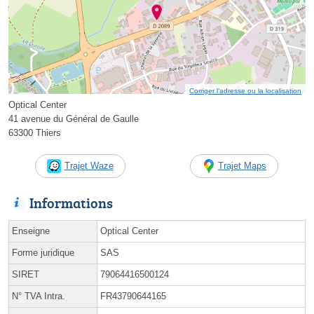
Corriger l’adresse ou la localisation
Optical Center
41 avenue du Général de Gaulle
63300 Thiers
Trajet Waze
Trajet Maps
Informations
Enseigne
Optical Center
Forme juridique
SAS
SIRET
79064416500124
N° TVA Intra.
FR43790644165