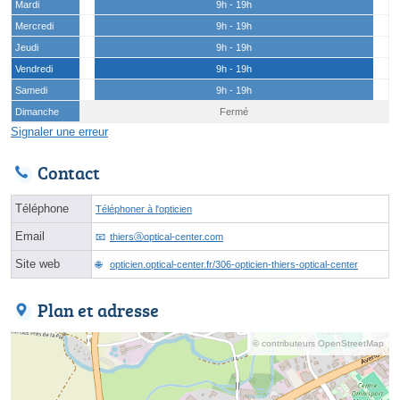
Mardi
9h - 19h
Mercredi
9h - 19h
Jeudi
9h - 19h
Vendredi
9h - 19h
Samedi
9h - 19h
Dimanche
Fermé
Signaler une erreur
Contact
Téléphone
Téléphoner à l'opticien
Email
thiersⓐoptical-center.com
Site web
opticien.optical-center.fr/306-opticien-thiers-optical-center
Plan et adresse
© contributeurs OpenStreetMap