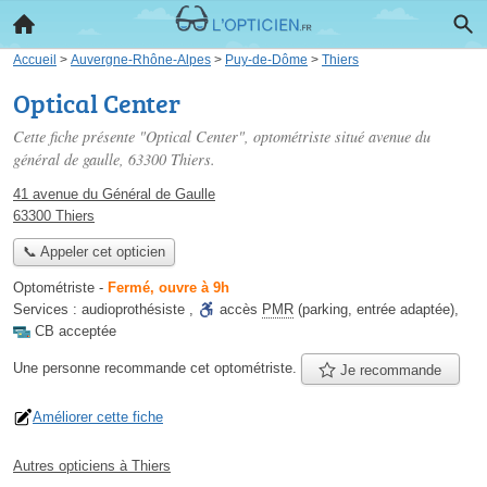
Accueil
>
Auvergne-Rhône-Alpes
>
Puy-de-Dôme
>
Thiers
Optical Center
Cette fiche présente "Optical Center", optométriste situé
avenue du
général de gaulle
, 63300 Thiers.
41 avenue du Général de Gaulle
63300 Thiers
📞 Appeler cet opticien
Optométriste
-
Fermé, ouvre à 9h
Services :
audioprothésiste
,
accès
PMR
(parking, entrée adaptée)
,
CB acceptée
Une personne
recommande
cet optométriste.
Je recommande
Améliorer cette fiche
Autres opticiens à Thiers