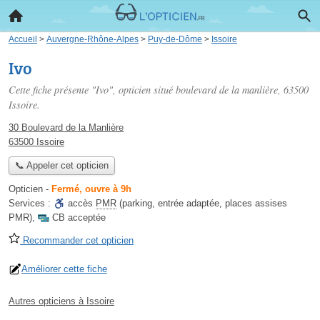
Accueil
>
Auvergne-Rhône-Alpes
>
Puy-de-Dôme
>
Issoire
Ivo
Cette fiche présente "Ivo", opticien situé
boulevard de la manlière
, 63500
Issoire.
30 Boulevard de la Manlière
63500 Issoire
📞 Appeler cet opticien
Opticien
-
Fermé, ouvre à 9h
Services :
accès
PMR
(parking, entrée adaptée, places assises
PMR)
,
CB acceptée
Recommander cet opticien
Améliorer cette fiche
Autres opticiens à Issoire