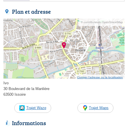
Plan et adresse
© contributeurs OpenStreetMap
Corriger l’adresse ou la localisation
Ivo
30 Boulevard de la Manlière
63500 Issoire
Trajet Waze
Trajet Maps
Informations