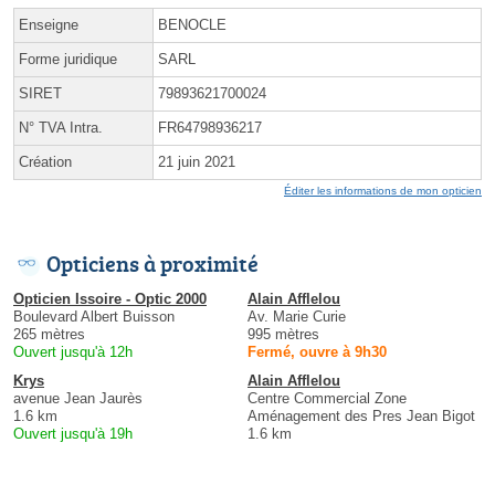
Enseigne
BENOCLE
Forme juridique
SARL
SIRET
79893621700024
N° TVA Intra.
FR64798936217
Création
21 juin 2021
Éditer les informations de mon opticien
Opticiens à proximité
Opticien Issoire - Optic 2000
Alain Afflelou
Boulevard Albert Buisson
Av. Marie Curie
265 mètres
995 mètres
Ouvert jusqu'à 12h
Fermé, ouvre à 9h30
Krys
Alain Afflelou
avenue Jean Jaurès
Centre Commercial Zone
1.6 km
Aménagement des Pres Jean Bigot
Ouvert jusqu'à 19h
1.6 km