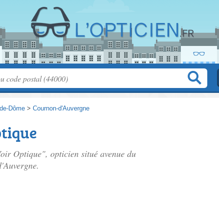
-de-Dôme
>
Cournon-d'Auvergne
ptique
Voir Optique", opticien situé
avenue du
'Auvergne.