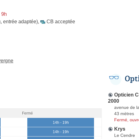
 9h
, entrée adaptée)
,
CB acceptée
vergne
Opt
Opticien 
2000
avenue de la
43 mètres
Fermé
Fermé, ouvr
14h - 19h
Krys
14h - 19h
Le Cendre