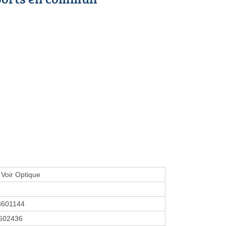
 Voir Optique
3601144
602436