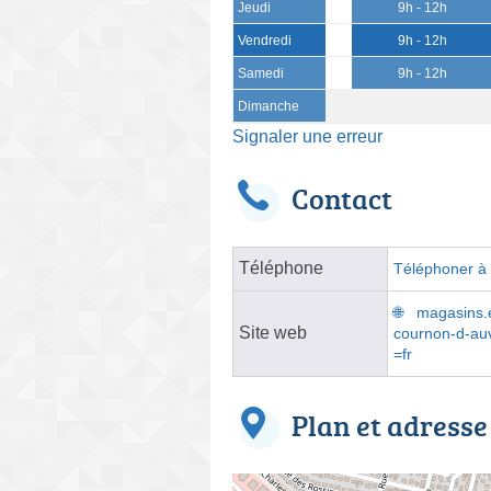
Jeudi
9h - 12h
Vendredi
9h - 12h
Samedi
9h - 12h
Dimanche
Signaler une erreur
Contact
Téléphone
Téléphoner à l
magasins.e
Site web
cournon-d-auv
=fr
Plan et adresse