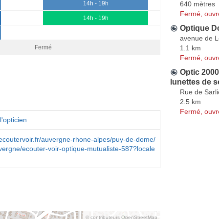
640 mètres
14h - 19h
Fermé, ouvr
14h - 19h
Optique 
avenue de 
1.1 km
Fermé
Fermé, ouvr
Optic 2000
lunettes de so
Rue de Sarl
2.5 km
Fermé, ouvr
'opticien
coutervoir.fr/auvergne-rhone-alpes/puy-de-dome/
ergne/ecouter-voir-optique-mutualiste-587?locale
© contributeurs OpenStreetMap