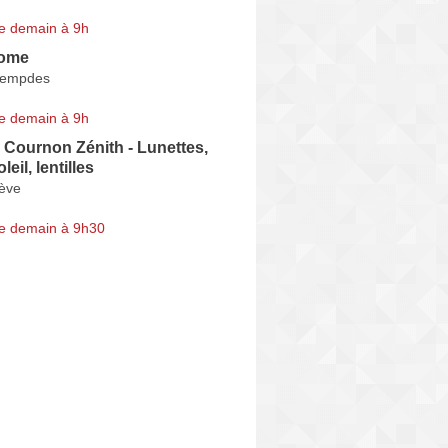
e demain à 9h
Dome
Lempdes
e demain à 9h
 Cournon Zénith - Lunettes,
leil, lentilles
iève
e demain à 9h30