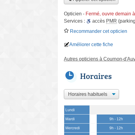
Opticien
-
Fermé, ouvre demain à
Services :
accès
PMR
(parking
Recommander cet opticien
Améliorer cette fiche
Autres opticiens à Cournon-d'Au
Horaires
Lundi
Mardi
9h - 12h
Mercredi
9h - 12h