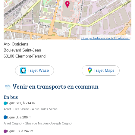
Corriger l’adresse ou la localisation
Atol Opticiens
Boulevard Saint-Jean
63100 Clermont-Ferrand
Trajet Waze
Trajet Maps
Venir en transports en commun
En bus
Ligne S11, à 214 m
Arrêt Jules Verne - 4 rue Jules Verne
Ligne B, à 206 m
Arrêt Cugnot - 2bis rue Nicolas-Joseph Cugnot
Ligne E3, à 247 m