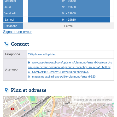
Mercredi
9h - 19h30
Jeudi
9h - 19h30
Vendredi
9h - 19h30
Samedi
9h - 19h30
Dimanche
Fermé
Signaler une erreur
Contact
Téléphone
Téléphoner à l'opticien
www.opticiens-atol.com/opticiens/clermont-ferrand-boulevard-s
aint-jean-centre-commercial-geant-le-brezet?y_source=1_MTUw
Site web
OTU5MDAtNzE1LWxvY2F0aW9uLndlYnNpdGU
magasins.atol.fr/france/cible-clermont-ferrand-523
Plan et adresse
© contributeurs OpenStreetMap