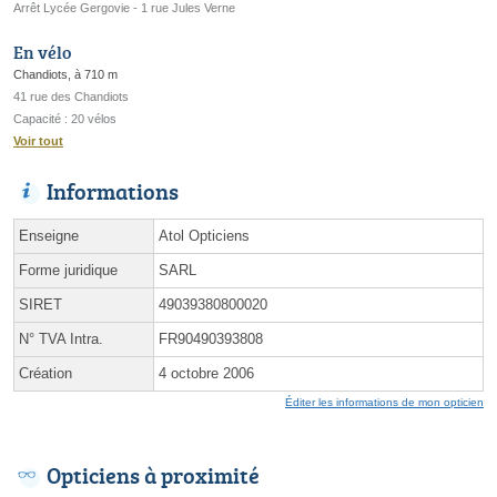
Arrêt Lycée Gergovie - 1 rue Jules Verne
En vélo
Chandiots, à 710 m
41 rue des Chandiots
Capacité : 20 vélos
Voir tout
Informations
Enseigne
Atol Opticiens
Forme juridique
SARL
SIRET
49039380800020
N° TVA Intra.
FR90490393808
Création
4 octobre 2006
Éditer les informations de mon opticien
Opticiens à proximité