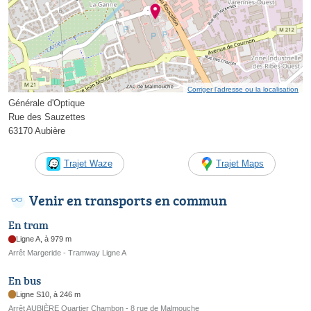
Corriger l’adresse ou la localisation
Générale d'Optique
Rue des Sauzettes
63170 Aubière
Trajet Waze
Trajet Maps
Venir en transports en commun
En tram
Ligne A, à 979 m
Arrêt Margeride - Tramway Ligne A
En bus
Ligne S10, à 246 m
Arrêt AUBIÈRE Quartier Chambon - 8 rue de Malmouche