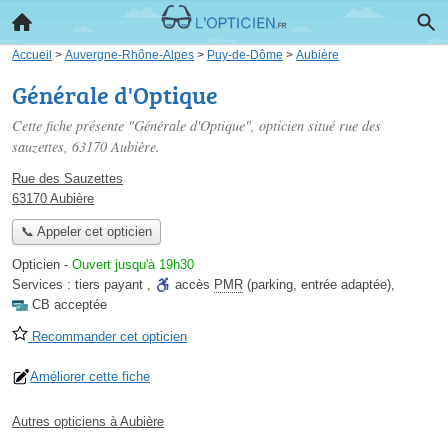
Accueil
>
Auvergne-Rhône-Alpes
>
Puy-de-Dôme
>
Aubière
Générale d'Optique
Cette fiche présente "Générale d'Optique", opticien situé
rue des
sauzettes
, 63170 Aubière.
Rue des Sauzettes
63170 Aubière
📞 Appeler cet opticien
Opticien
-
Ouvert jusqu'à 19h30
Services :
tiers payant
,
accès
PMR
(parking, entrée adaptée)
,
CB acceptée
Recommander cet opticien
Améliorer cette fiche
Autres opticiens à Aubière