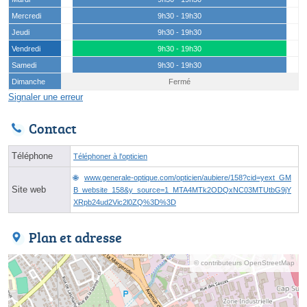
Mercredi
9h30 - 19h30
Jeudi
9h30 - 19h30
Vendredi
9h30 - 19h30
Samedi
9h30 - 19h30
Dimanche
Fermé
Signaler une erreur
Contact
Téléphone
Téléphoner à l'opticien
www.generale-optique.com/opticien/aubiere/158?cid=yext_GM
Site web
B_website_158&y_source=1_MTA4MTk2ODQxNC03MTUtbG9jY
XRpb24ud2Vic2l0ZQ%3D%3D
Plan et adresse
© contributeurs OpenStreetMap