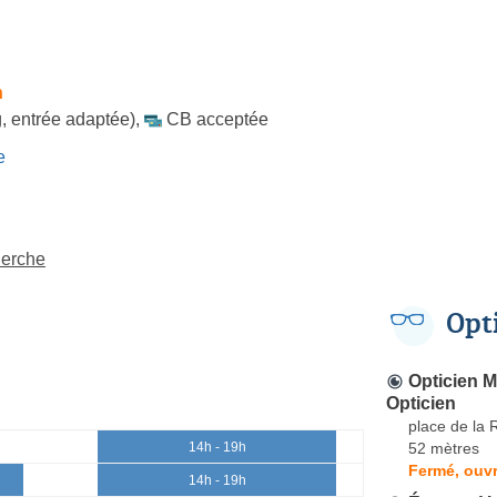
h
, entrée adaptée)
,
CB acceptée
e
Perche
Opt
Opticien M
Opticien
place de la 
52 mètres
14h - 19h
Fermé, ouvr
14h - 19h