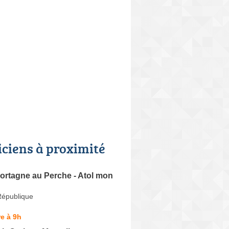
iciens à proximité
ortagne au Perche - Atol mon
République
e à 9h