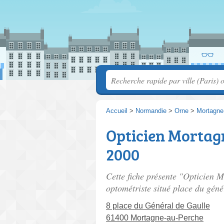
Accueil
>
Normandie
>
Orne
>
Mortagne
Opticien Mortagn
2000
Cette fiche présente "Opticien 
optométriste situé
place du géné
8 place du Général de Gaulle
61400 Mortagne-au-Perche