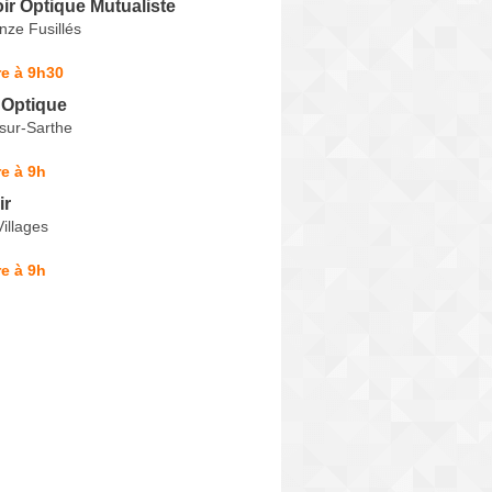
ir Optique Mutualiste
nze Fusillés
e à 9h30
Optique
-sur-Sarthe
e à 9h
ir
illages
e à 9h