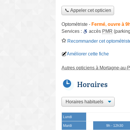
📞 Appeler cet opticien
Optométriste
-
Fermé, ouvre à 9
Services :
accès
PMR
(parking
Recommander cet optométrist
Améliorer cette fiche
Autres opticiens à Mortagne-au-
Horaires
Lundi
Mardi
9h - 12h30