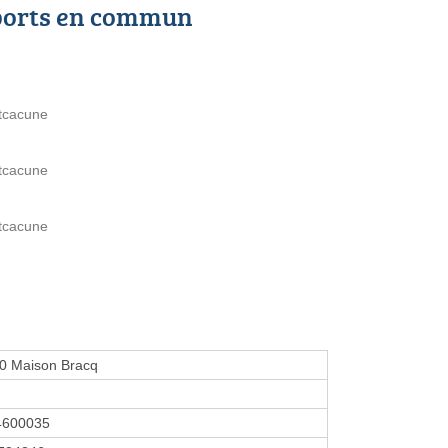
ports en commun
tcacune
tcacune
tcacune
00 Maison Bracq
4600035