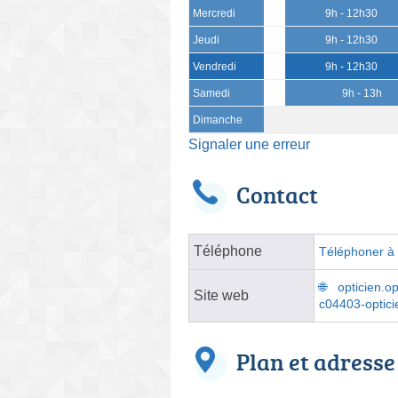
Mercredi
9h - 12h30
Jeudi
9h - 12h30
Vendredi
9h - 12h30
Samedi
9h - 13h
Dimanche
Signaler une erreur
Contact
Téléphone
Téléphoner à l
opticien.
Site web
c04403-optic
Plan et adresse