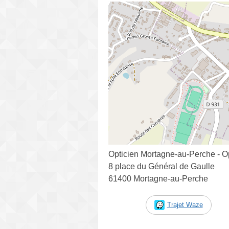
Opticien Mortagne-au-Perche - O
8 place du Général de Gaulle
61400 Mortagne-au-Perche
Trajet Waze