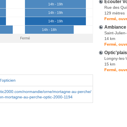
Écouter Vo
14h - 19h
Rue des Qui
129 mètres
14h - 19h
Fermé, ouvr
14h - 19h
Ambiance 
14h - 18h
Saint-Julien
14 km
Fermé
Fermé, ouvr
Optic'plais
Longny-les-V
15 km
Fermé, ouvr
'opticien
optic2000.com/normandie/orne/mortagne-au-perche/
ien-mortagne-au-perche-optic-2000-1194