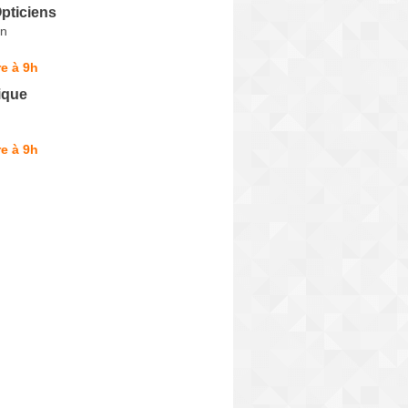
pticiens
in
e à 9h
ique
e à 9h