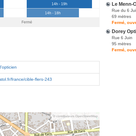
Le Menn-O
14h - 19h
Rue du 6 Ju
14h - 18h
69 mètres
Fermé, ouvr
Fermé
Dorey Opt
Rue 6 Juin
95 mètres
Fermé, ouvr
'opticien
ol.fr/france/cible-flers-243
© contributeurs OpenStreetMap