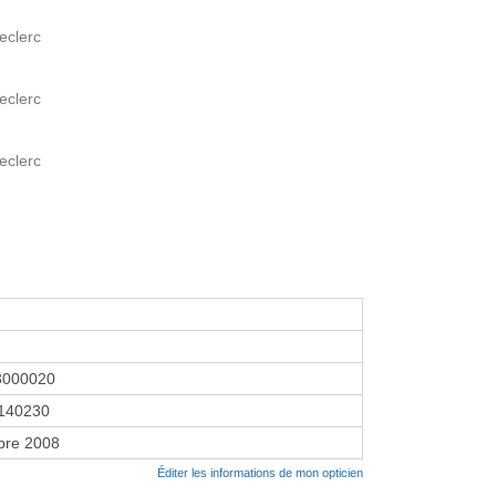
eclerc
eclerc
eclerc
3000020
140230
bre 2008
Éditer les informations de mon opticien