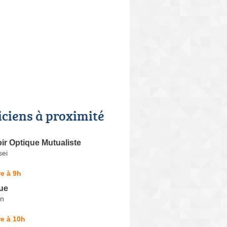
iciens à proximité
ir Optique Mutualiste
sei
e à 9h
ue
in
e à 10h