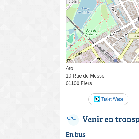
Atol
10 Rue de Messei
61100 Flers
Trajet Waze
Venir en trans
En bus