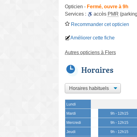
Opticien
-
Fermé, ouvre à 9h
Services :
accès
PMR
(parking
Recommander cet opticien
Améliorer cette fiche
Autres opticiens à Flers
Horaires
Lundi
Mardi
9h - 12h15
Mercredi
9h - 12h15
Jeudi
9h - 12h15