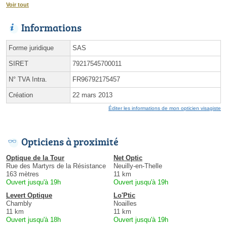
Voir tout
Informations
Forme juridique
SAS
SIRET
79217545700011
N° TVA Intra.
FR96792175457
Création
22 mars 2013
Éditer les informations de mon opticien visagiste
Opticiens à proximité
Optique de la Tour
Net Optic
Rue des Martyrs de la Résistance
Neuilly-en-Thelle
163 mètres
11 km
Ouvert jusqu'à 19h
Ouvert jusqu'à 19h
Levert Optique
Lo'Ptic
Chambly
Noailles
11 km
11 km
Ouvert jusqu'à 18h
Ouvert jusqu'à 19h