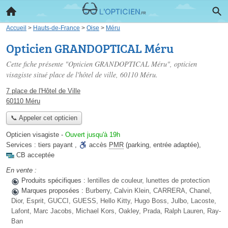
Accueil
>
Hauts-de-France
>
Oise
>
Méru
Opticien GRANDOPTICAL Méru
Cette fiche présente "Opticien GRANDOPTICAL Méru", opticien
visagiste situé
place de l'hôtel de ville
, 60110 Méru.
7 place de l'Hôtel de Ville
60110 Méru
📞 Appeler cet opticien
Opticien visagiste
-
Ouvert jusqu'à 19h
Services :
tiers payant
,
accès
PMR
(parking, entrée adaptée)
,
CB acceptée
En vente :
Produits spécifiques :
lentilles de couleur, lunettes de protection
Marques proposées :
Burberry, Calvin Klein, CARRERA, Chanel,
Dior, Esprit, GUCCI, GUESS, Hello Kitty, Hugo Boss, Julbo, Lacoste,
Lafont, Marc Jacobs, Michael Kors, Oakley, Prada, Ralph Lauren, Ray-
Ban