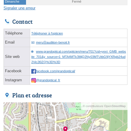
Dimanche
Fermé
Signaler une erreur
Contact
Téléphone
Téléphoner à l'opticien
Email
meruⓐaudition-benoit.fr
www.grandoptical.com/opticien/meru/701?cid=yext_GMB_webs
Site web
ite_701&y_source=1_MTA4MTk3MjQ2Ny03MTUtbG9jYXRpb24ud
2Vic2l0ZQ%3D%3D
Facebook
facebook.com/grandoptical/
Instagram
@grandoptical_fr
Plan et adresse
© contributeurs OpenStreetMap