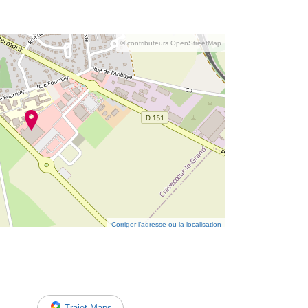
© contributeurs OpenStreetMap
Corriger l’adresse ou la localisation
Trajet Maps