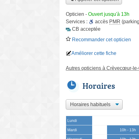
Opticien
-
Ouvert jusqu'à 13h
Services :
accès
PMR
(parking
CB acceptée
Recommander cet opticien
Améliorer cette fiche
Autres opticiens à Crèvecœur-le
Horaires
Lundi
Mardi
10h - 13h