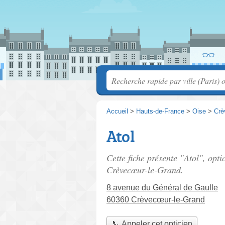
Accueil
>
Hauts-de-France
>
Oise
>
Crè
Atol
Cette fiche présente "Atol", opti
Crèvecœur-le-Grand.
8 avenue du Général de Gaulle
60360 Crèvecœur-le-Grand
📞 Appeler cet opticien