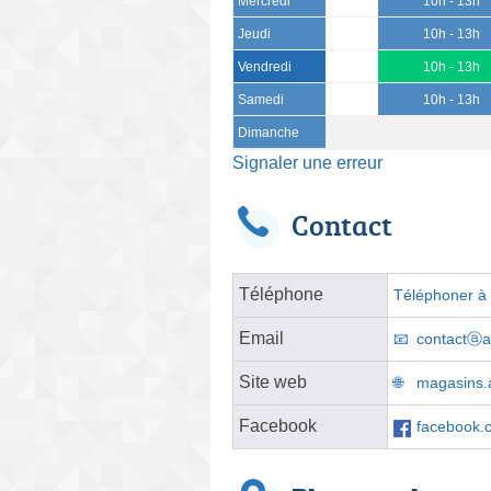
Mercredi
10h - 13h
Jeudi
10h - 13h
Vendredi
10h - 13h
Samedi
10h - 13h
Dimanche
Signaler une erreur
Contact
Téléphone
Téléphoner à l
Email
contactⓐa
Site web
magasins.a
Facebook
facebook.