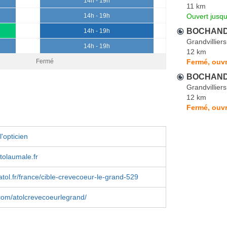
14h - 19h
11 km
Ouvert jusqu
14h - 19h
BOCHAND O
14h - 19h
Grandvilliers
14h - 19h
12 km
Fermé, ouvr
Fermé
BOCHAND O
Grandvilliers
12 km
Fermé, ouvr
'opticien
tolaumale.fr
tol.fr/france/cible-crevecoeur-le-grand-529
com/atolcrevecoeurlegrand/