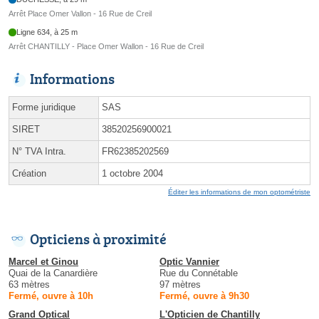
Arrêt Place Omer Vallon - 16 Rue de Creil
Ligne 634, à 25 m
Arrêt CHANTILLY - Place Omer Wallon - 16 Rue de Creil
Informations
Forme juridique
SAS
SIRET
38520256900021
N° TVA Intra.
FR62385202569
Création
1 octobre 2004
Éditer les informations de mon optométriste
Opticiens à proximité
Marcel et Ginou
Optic Vannier
Quai de la Canardière
Rue du Connétable
63 mètres
97 mètres
Fermé, ouvre à 10h
Fermé, ouvre à 9h30
Grand Optical
L'Opticien de Chantilly