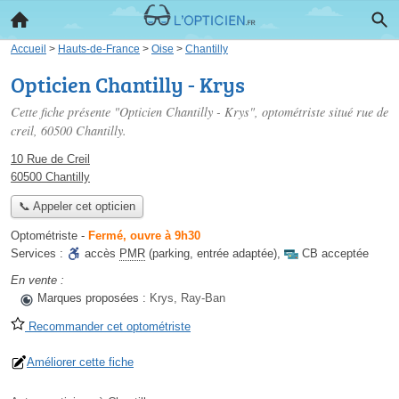
Accueil
>
Hauts-de-France
>
Oise
>
Chantilly
Opticien Chantilly - Krys
Cette fiche présente "Opticien Chantilly - Krys", optométriste situé
rue de
creil
, 60500 Chantilly.
10 Rue de Creil
60500 Chantilly
📞 Appeler cet opticien
Optométriste
-
Fermé, ouvre à 9h30
Services :
accès
PMR
(parking, entrée adaptée)
,
CB acceptée
En vente :
Marques proposées :
Krys, Ray-Ban
Recommander cet optométriste
Améliorer cette fiche