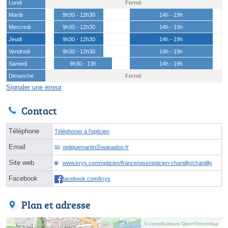
Lundi
Fermé
Mardi
9h30 - 12h30
14h - 19h
Mercredi
9h30 - 12h30
14h - 19h
Jeudi
9h30 - 12h30
14h - 19h
Vendredi
9h30 - 12h30
14h - 19h
Samedi
9h30 - 13h
14h - 19h
Dimanche
Fermé
Signaler une erreur
Contact
Téléphone
Téléphoner à l'opticien
Email
optiquemartinⓐwanadoo.fr
Site web
www.krys.com/opticien/france/oise/opticien-chantilly/chantilly
Facebook
facebook.com/krys
Plan et adresse
© contributeurs OpenStreetMap