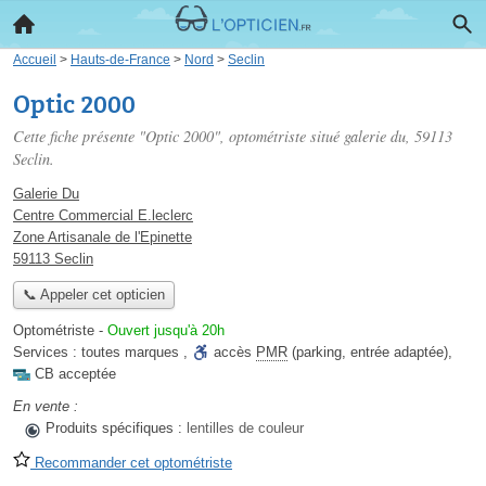
Accueil
>
Hauts-de-France
>
Nord
>
Seclin
Optic 2000
Cette fiche présente "Optic 2000", optométriste situé
galerie du
, 59113
Seclin.
Galerie Du
Centre Commercial E.leclerc
Zone Artisanale de l'Epinette
59113 Seclin
📞 Appeler cet opticien
Optométriste
-
Ouvert jusqu'à 20h
Services :
toutes marques
,
accès
PMR
(parking, entrée adaptée)
,
CB acceptée
En vente :
Produits spécifiques :
lentilles de couleur
Recommander cet optométriste