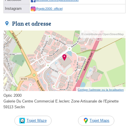
Instagram
@optic2000_officiel
Plan et adresse
© contributeurs OpenStreetMap
Corriger l’adresse ou la localisation
Optic 2000
Galerie Du Centre Commercial E.leclerc Zone Artisanale de l'Epinette
59113 Seclin
Trajet Waze
Trajet Maps