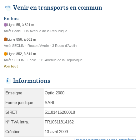
Venir en transports en commun
En bus
Ligne 55, à 821 m
Arrêt Ecole - 115 Avenue de la Republique
Ligne 856, à 661 m
Arrêt SECLIN - Route d'Avelin - 3 Route d’Avelin
Ligne 852, à 814 m
Arrêt SECLIN - Ecole - 115 Avenue de la Republique
Voir tout
Informations
Enseigne
Optic 2000
Forme juridique
SARL
SIRET
51181416200018
N° TVA Intra.
FR10511814162
Création
13 avril 2009
Éditer les informations de mon optométriste