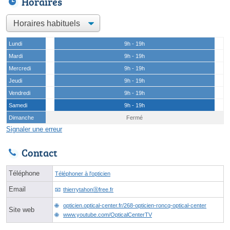
Horaires
Lundi
9h - 19h
Mardi
9h - 19h
Mercredi
9h - 19h
Jeudi
9h - 19h
Vendredi
9h - 19h
Samedi
9h - 19h
Dimanche
Fermé
Signaler une erreur
Contact
Téléphone
Téléphoner à l'opticien
Email
thierrytahonⓐfree.fr
opticien.optical-center.fr/268-opticien-roncq-optical-center
Site web
www.youtube.com/OpticalCenterTV