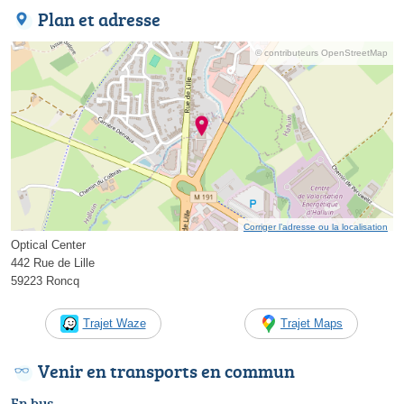
Plan et adresse
© contributeurs OpenStreetMap
Corriger l’adresse ou la localisation
Optical Center
442 Rue de Lille
59223 Roncq
Trajet Waze
Trajet Maps
Venir en transports en commun
En bus