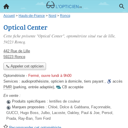
Accueil
>
Hauts-de-France
>
Nord
>
Roncq
Optical Center
Cette fiche présente "Optical Center", optométriste situé
rue de lille
,
59223 Roncq.
442 Rue de Lille
59223 Roncq
📞 Appeler cet opticien
Optométriste
-
Fermé, ouvre lundi à 9h00
Services :
audioprothésiste
,
opticien à domicile
,
tiers payant
,
accès
PMR
(parking, entrée adaptée)
,
CB acceptée
En vente :
Produits spécifiques :
lentilles de couleur
Marques proposées :
Chloé, Dolce & Gabbana, Façonnable,
GUCCI, Hugo Boss, Julbo, Lacoste, Oakley, Paul & Joe, Persol,
Prada, Ray-Ban, Tom Ford
Recommander cet optométriste