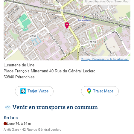
© contributeurs OpenStreetMap
Corriger l’adresse ou la localisation
Lunetterie de Line
Place François Mitterrand 40 Rue du Général Leclerc
59840 Pérenchies
Trajet Waze
Trajet Maps
Venir en transports en commun
En bus
Ligne 76, à 34 m
Arrêt Gare - 42 Rue du Général Leclerc