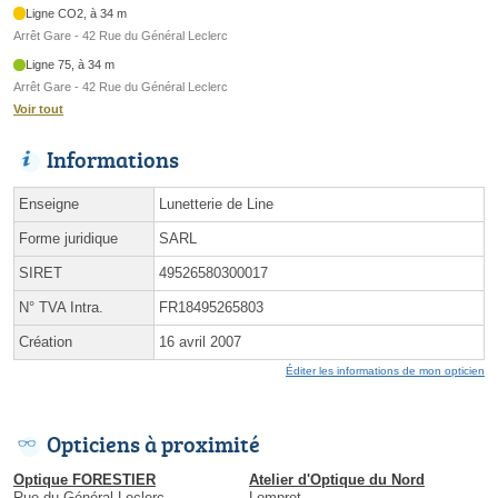
Ligne CO2, à 34 m
Arrêt Gare - 42 Rue du Général Leclerc
Ligne 75, à 34 m
Arrêt Gare - 42 Rue du Général Leclerc
Voir tout
Informations
Enseigne
Lunetterie de Line
Forme juridique
SARL
SIRET
49526580300017
N° TVA Intra.
FR18495265803
Création
16 avril 2007
Éditer les informations de mon opticien
Opticiens à proximité
Optique FORESTIER
Atelier d'Optique du Nord
Rue du Général Leclerc
Lompret