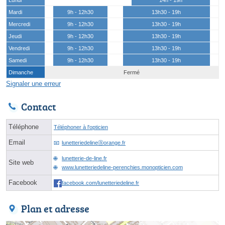
Mardi
9h - 12h30
13h30 - 19h
Mercredi
9h - 12h30
13h30 - 19h
Jeudi
9h - 12h30
13h30 - 19h
Vendredi
9h - 12h30
13h30 - 19h
Samedi
9h - 12h30
13h30 - 19h
Dimanche
Fermé
Signaler une erreur
Contact
Téléphone
Téléphoner à l'opticien
Email
lunetteriedelineⓐorange.fr
lunetterie-de-line.fr
Site web
www.lunetteriedeline-perenchies.monopticien.com
Facebook
facebook.com/lunetteriedeline.fr
Plan et adresse