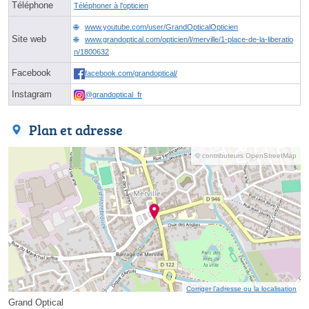
Téléphone
Téléphoner à l'opticien
www.youtube.com/user/GrandOpticalOpticien
Site web
www.grandoptical.com/opticien/l/merville/1-place-de-la-liberatio
n/1800632
Facebook
facebook.com/grandoptical/
Instagram
@grandoptical_fr
Plan et adresse
© contributeurs OpenStreetMap
Corriger l’adresse ou la localisation
Grand Optical