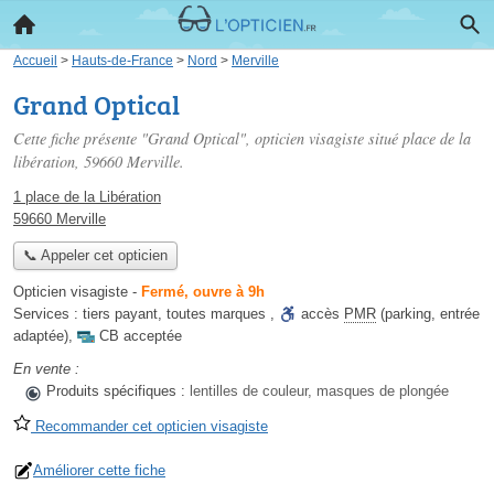
Accueil
>
Hauts-de-France
>
Nord
>
Merville
Grand Optical
Cette fiche présente "Grand Optical", opticien visagiste situé
place de la
libération
, 59660 Merville.
1 place de la Libération
59660 Merville
📞 Appeler cet opticien
Opticien visagiste
-
Fermé, ouvre à 9h
Services :
tiers payant
,
toutes marques
,
accès
PMR
(parking, entrée
adaptée)
,
CB acceptée
En vente :
Produits spécifiques :
lentilles de couleur, masques de plongée
Recommander cet opticien visagiste
Améliorer cette fiche