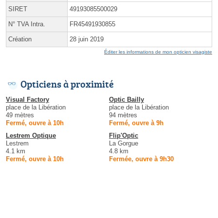
SIRET
49193085500029
N° TVA Intra.
FR45491930855
Création
28 juin 2019
Éditer les informations de mon opticien visagiste
Opticiens à proximité
Visual Factory
Optic Bailly
place de la Libération
place de la Libération
49 mètres
94 mètres
Fermé, ouvre à 10h
Fermé, ouvre à 9h
Lestrem Optique
Flip'Optic
Lestrem
La Gorgue
4.1 km
4.8 km
Fermé, ouvre à 10h
Fermée, ouvre à 9h30