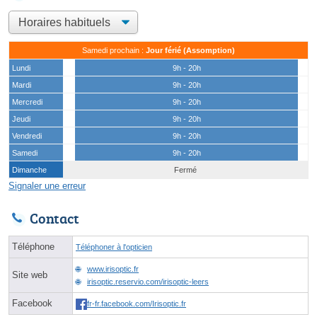
Samedi prochain :
Jour férié (Assomption)
Lundi
9h - 20h
Mardi
9h - 20h
Mercredi
9h - 20h
Jeudi
9h - 20h
Vendredi
9h - 20h
Samedi
9h - 20h
Dimanche
Fermé
Signaler une erreur
Contact
Téléphone
Téléphoner à l'opticien
www.irisoptic.fr
Site web
irisoptic.reservio.com/irisoptic-leers
Facebook
fr-fr.facebook.com/Irisoptic.fr