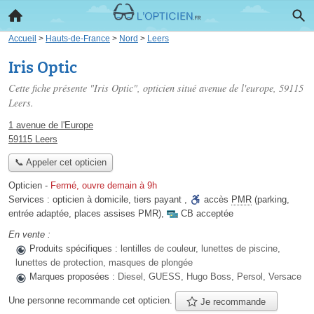
Accueil
>
Hauts-de-France
>
Nord
>
Leers
Iris Optic
Cette fiche présente "Iris Optic", opticien situé
avenue de l'europe
, 59115
Leers.
1 avenue de l'Europe
59115 Leers
📞 Appeler cet opticien
Opticien
-
Fermé, ouvre demain à 9h
Services :
opticien à domicile
,
tiers payant
,
accès
PMR
(parking,
entrée adaptée, places assises PMR)
,
CB acceptée
En vente :
Produits spécifiques :
lentilles de couleur, lunettes de piscine,
lunettes de protection, masques de plongée
Marques proposées :
Diesel, GUESS, Hugo Boss, Persol, Versace
Une personne
recommande
cet opticien.
Je recommande