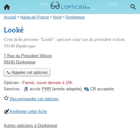
Accueil
>
Hauts-de-France
>
Nord
>
Dunkerque
Looké
Cette fiche présente "Looké", opticien situé
rue du président wilson
,
59140 Dunkerque.
7 Rue du Président Wilson
59140 Dunkerque
📞 Appeler cet opticien
Opticien
-
Fermé, ouvre demain à 10h
Services :
accès
PMR
(entrée adaptée)
,
CB acceptée
Recommander cet opticien
Améliorer cette fiche
Autres opticiens à Dunkerque