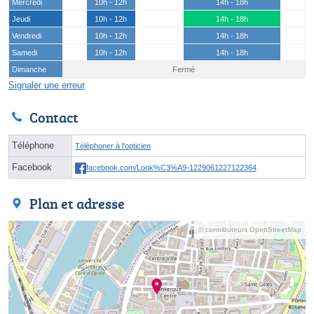
Mercredi
10h - 12h
14h - 18h
Jeudi
10h - 12h
14h - 18h
Vendredi
10h - 12h
14h - 18h
Samedi
10h - 12h
14h - 18h
Dimanche
Fermé
Signaler une erreur
Contact
Téléphone
Téléphoner à l'opticien
Facebook
facebook.com/Look%C3%A9-1229061227122364
Plan et adresse
© contributeurs OpenStreetMap