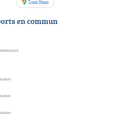
Trajet Maps
ports en commun
onsecours
Bouton
Bouton
Bouton