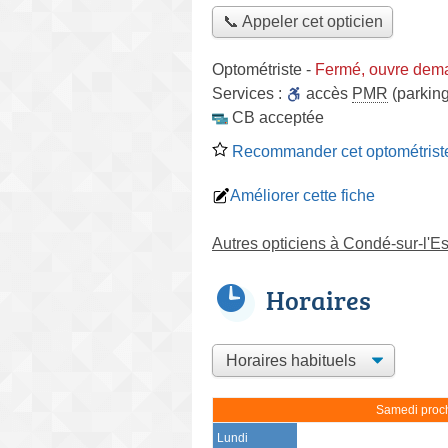
📞 Appeler cet opticien
Optométriste
-
Fermé, ouvre dema
Services :
accès
PMR
(parking
CB acceptée
Recommander cet optométrist
Améliorer cette fiche
Autres opticiens à Condé-sur-l'E
Horaires
Samedi proch
Lundi