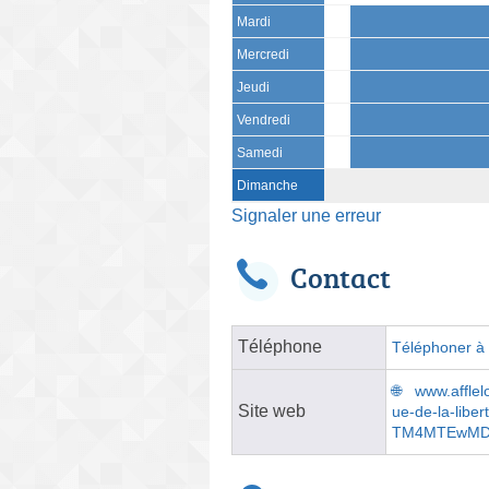
Mardi
Mercredi
Jeudi
Vendredi
Samedi
Dimanche
Signaler une erreur
Contact
Téléphone
Téléphoner à l
www.afflel
Site web
ue-de-la-libe
TM4MTEwMDE