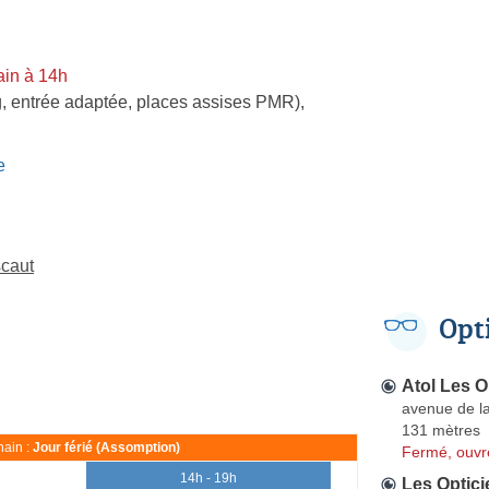
in à 14h
, entrée adaptée, places assises PMR)
,
e
scaut
Opt
Atol Les O
avenue de la
131 mètres
ain :
Jour férié (Assomption)
Fermé, ouvr
14h - 19h
Les Optici