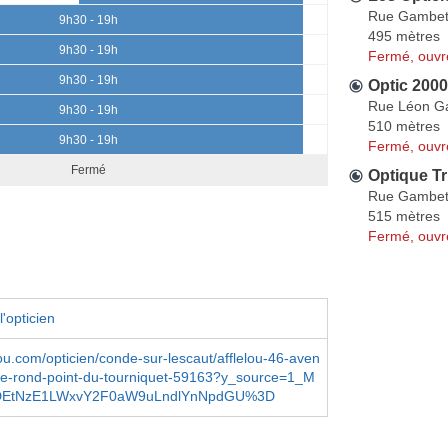
Rue Gambet
9h30 - 19h
495 mètres
9h30 - 19h
Fermé, ouvr
9h30 - 19h
Optic 2000
Rue Léon G
9h30 - 19h
510 mètres
9h30 - 19h
Fermé, ouvr
Fermé
Optique Tr
Rue Gambet
515 mètres
Fermé, ouvr
'opticien
ou.com/opticien/conde-sur-lescaut/afflelou-46-aven
rte-rond-point-du-tourniquet-59163?y_source=1_M
tNzE1LWxvY2F0aW9uLndlYnNpdGU%3D