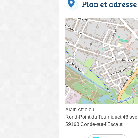
Plan et adresse
Alain Afflelou
Rond-Point du Tourniquet 46 aven
59163 Condé-sur-l'Escaut