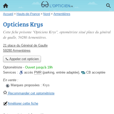
Accueil
>
Hauts-de-France
>
Nord
>
Armentières
Opticiens Krys
Cette fiche présente "Opticiens Krys", optométriste situé
place du général
de gaulle
, 59280 Armentières.
21 place du Général de Gaulle
59280 Armentières
📞 Appeler cet opticien
Optométriste
-
Ouvert jusqu'à 19h
Services :
accès
PMR
(parking, entrée adaptée)
,
CB acceptée
En vente :
Marques proposées :
Krys
Recommander cet optométriste
Améliorer cette fiche