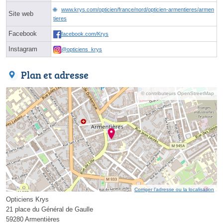
www.krys.com/opticien/france/nord/opticien-armentieres/armen
Site web
tieres
Facebook
facebook.com/Krys
Instagram
@opticiens_krys
Plan et adresse
© contributeurs OpenStreetMap
Corriger l’adresse ou la localisation
Opticiens Krys
21 place du Général de Gaulle
59280 Armentières