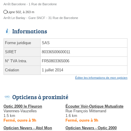
Arrêt Barcelone - 1 Rue de Barcelone
Ligne 502, à 263 m
Arrêt Le Banlay - Gare SNCF - 31 Rue de Barcelone
Informations
Forme juridique
SAS
SIRET
80336500600011
N° TVA Intra.
FR50803365006
Création
1 juillet 2014
Éditer les informations de mon opticien
Opticiens à proximité
Optic 2000 le Fleuron
Écouter Voir-Optique Mutualiste
Varennes-Vauzelles
Rue François Mitterrand
1.5 km
1.6 km
Fermé, ouvre à 9h
Fermé, ouvre à 9h
Opticien Nevers - Atol Mon
Opticien Nevers - Optic 2000