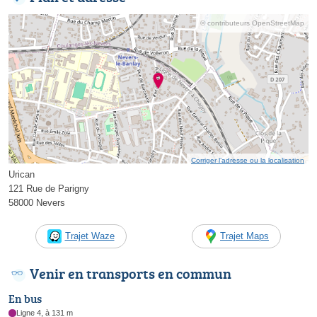
© contributeurs OpenStreetMap
Corriger l’adresse ou la localisation
Urican
121 Rue de Parigny
58000 Nevers
Trajet Waze
Trajet Maps
Venir en transports en commun
En bus
Ligne 4, à 131 m