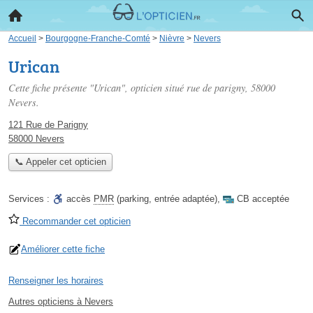
Accueil
>
Bourgogne-Franche-Comté
>
Nièvre
>
Nevers
Urican
Cette fiche présente "Urican", opticien situé
rue de parigny
, 58000
Nevers.
121 Rue de Parigny
58000 Nevers
📞 Appeler cet opticien
Services :
accès
PMR
(parking, entrée adaptée)
,
CB acceptée
Recommander cet opticien
Améliorer cette fiche
Renseigner les horaires
Autres opticiens à Nevers