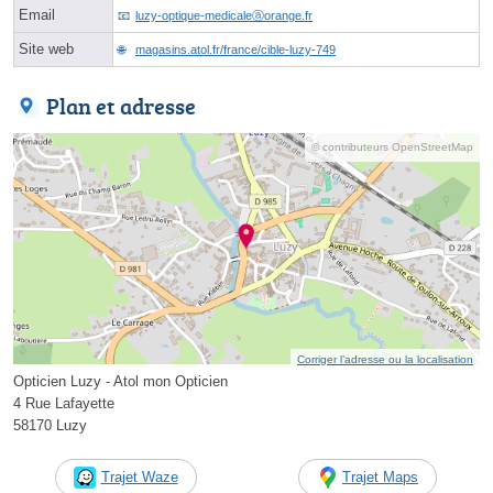
Email
luzy-optique-medicaleⓐorange.fr
Site web
magasins.atol.fr/france/cible-luzy-749
Plan et adresse
© contributeurs OpenStreetMap
Corriger l’adresse ou la localisation
Opticien Luzy - Atol mon Opticien
4 Rue Lafayette
58170 Luzy
Trajet Waze
Trajet Maps