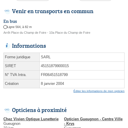
Venir en transports en commun
En bus
Ligne 564, à 82 m
Arrêt Place du Champ de Foire - 10a Place du Champ de Foire
Informations
Forme juridique
SARL
SIRET
45151879900015
N° TVA Intra.
FR06451518799
Création
8 janvier 2004
Éditer les informations de mon opticien
Opticiens à proximité
Chez Vivien Optique Lunetterie
Opticien Gueugnon - Centre Ville
Gueugnon
- Krys