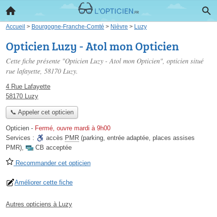
Accueil
>
Bourgogne-Franche-Comté
>
Nièvre
>
Luzy
Opticien Luzy - Atol mon Opticien
Cette fiche présente "Opticien Luzy - Atol mon Opticien", opticien situé
rue lafayette
, 58170 Luzy.
4 Rue Lafayette
58170 Luzy
📞 Appeler cet opticien
Opticien
-
Fermé, ouvre mardi à 9h00
Services :
accès
PMR
(parking, entrée adaptée, places assises
PMR)
,
CB acceptée
Recommander cet opticien
Améliorer cette fiche
Autres opticiens à Luzy