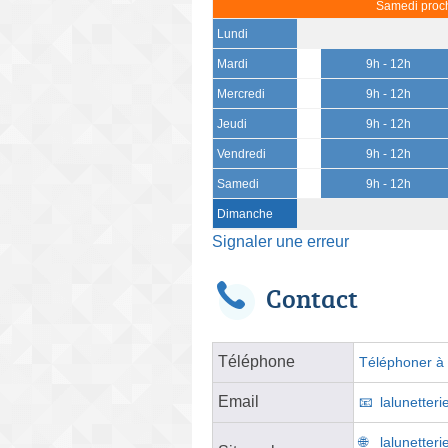
Samedi proch
Lundi
Mardi
9h - 12h
Mercredi
9h - 12h
Jeudi
9h - 12h
Vendredi
9h - 12h
Samedi
9h - 12h
Dimanche
Signaler une erreur
Contact
Téléphone
Téléphoner à l
Email
lalunetter
lalunetteri