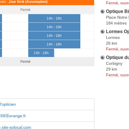
ain :
Jour férié (Assomption)
Fermé, ouvr
Fermé
Optique B
Place Notre
14h - 18h
184 mètres
14h - 18h
Lormes Op
14h - 18h
Lormes
26 km
14h - 18h
Fermé, ouvr
14h - 16h
Optique d
Fermé
Corbigny
29 km
Fermé, ouvr
'opticien
ie58ⓐorange.fr
e.site-solocal.com