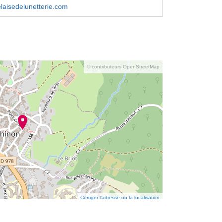
laisedelunetterie.com
© contributeurs OpenStreetMap
Corriger l’adresse ou la localisation