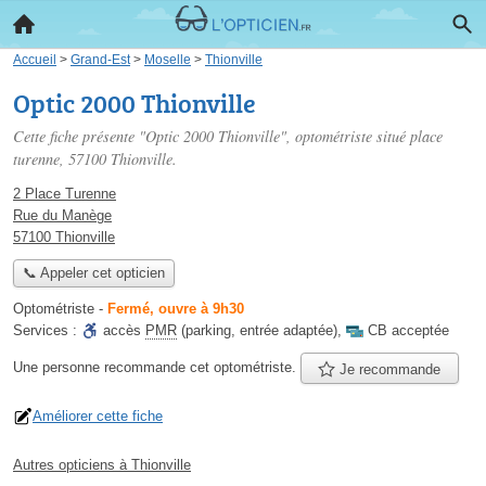
Accueil
>
Grand-Est
>
Moselle
>
Thionville
Optic 2000 Thionville
Cette fiche présente "Optic 2000 Thionville", optométriste situé
place
turenne
, 57100 Thionville.
2 Place Turenne
Rue du Manège
57100 Thionville
📞 Appeler cet opticien
Optométriste
-
Fermé, ouvre à 9h30
Services :
accès
PMR
(parking, entrée adaptée)
,
CB acceptée
Une personne
recommande
cet optométriste.
Je recommande
Améliorer cette fiche
Autres opticiens à Thionville