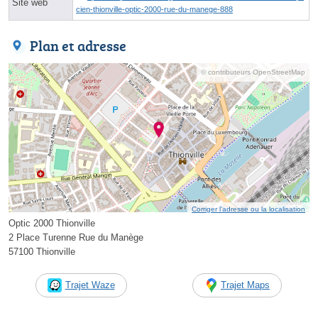
Site web
cien-thionville-optic-2000-rue-du-manege-888
Plan et adresse
© contributeurs OpenStreetMap
Corriger l’adresse ou la localisation
Optic 2000 Thionville
2 Place Turenne Rue du Manège
57100 Thionville
Trajet Waze
Trajet Maps