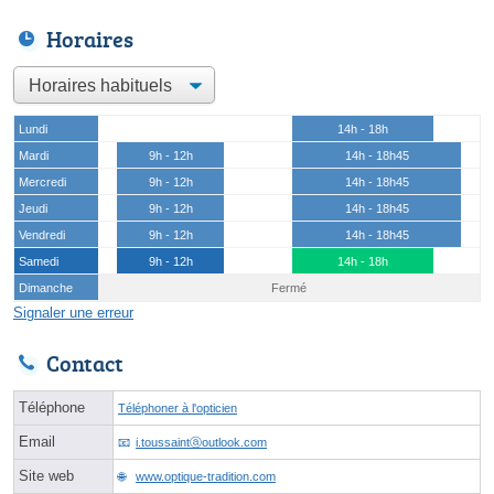
Horaires
Lundi
14h - 18h
Mardi
9h - 12h
14h - 18h45
Mercredi
9h - 12h
14h - 18h45
Jeudi
9h - 12h
14h - 18h45
Vendredi
9h - 12h
14h - 18h45
Samedi
9h - 12h
14h - 18h
Dimanche
Fermé
Signaler une erreur
Contact
Téléphone
Téléphoner à l'opticien
Email
i.toussaintⓐoutlook.com
Site web
www.optique-tradition.com