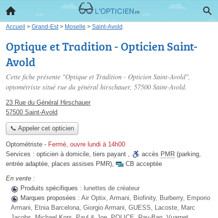
Accueil
>
Grand-Est
>
Moselle
>
Saint-Avold
Optique et Tradition - Opticien Saint-
Avold
Cette fiche présente "Optique et Tradition - Opticien Saint-Avold",
optométriste situé
rue du général hirschauer
, 57500 Saint-Avold.
23 Rue du Général Hirschauer
57500 Saint-Avold
📞 Appeler cet opticien
Optométriste
-
Fermé, ouvre lundi à 14h00
Services :
opticien à domicile
,
tiers payant
,
accès
PMR
(parking,
entrée adaptée, places assises PMR)
,
CB acceptée
En vente :
Produits spécifiques :
lunettes de créateur
Marques proposées :
Air Optix, Armani, Biofinity, Burberry, Emporio
Armani, Etnia Barcelona, Giorgio Armani, GUESS, Lacoste, Marc
Jacobs, Michael Kors, Paul & Joe, POLICE, Ray-Ban, Vuarnet