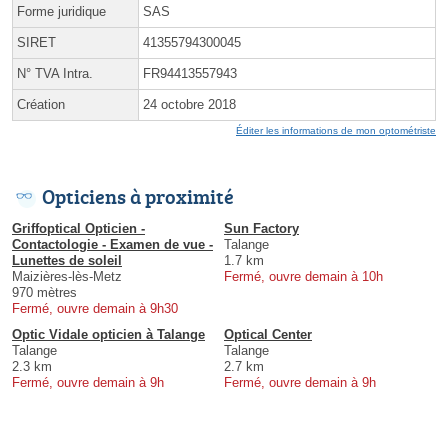
Forme juridique
SAS
SIRET
41355794300045
N° TVA Intra.
FR94413557943
Création
24 octobre 2018
Éditer les informations de mon optométriste
Opticiens à proximité
Griffoptical Opticien -
Sun Factory
Contactologie - Examen de vue -
Talange
Lunettes de soleil
1.7 km
Maizières-lès-Metz
Fermé, ouvre demain à 10h
970 mètres
Fermé, ouvre demain à 9h30
Optic Vidale opticien à Talange
Optical Center
Talange
Talange
2.3 km
2.7 km
Fermé, ouvre demain à 9h
Fermé, ouvre demain à 9h