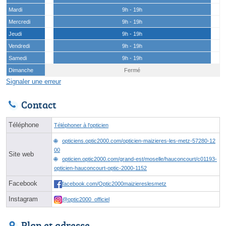
Mardi
9h - 19h
Mercredi
9h - 19h
Jeudi
9h - 19h
Vendredi
9h - 19h
Samedi
9h - 19h
Dimanche
Fermé
Signaler une erreur
Contact
Téléphone
Téléphoner à l'opticien
opticiens.optic2000.com/opticien-maizieres-les-metz-57280-12
00
Site web
opticien.optic2000.com/grand-est/moselle/hauconcourt/c01193-
opticien-hauconcourt-optic-2000-1152
Facebook
facebook.com/Optic2000maiziereslesmetz
Instagram
@optic2000_officiel
Plan et adresse