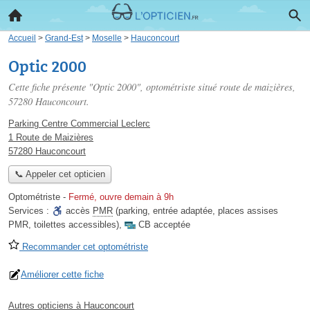
Accueil
>
Grand-Est
>
Moselle
>
Hauconcourt
Optic 2000
Cette fiche présente "Optic 2000", optométriste situé
route de maizières
,
57280 Hauconcourt.
Parking Centre Commercial Leclerc
1 Route de Maizières
57280 Hauconcourt
📞 Appeler cet opticien
Optométriste
-
Fermé, ouvre demain à 9h
Services :
accès
PMR
(parking, entrée adaptée, places assises
PMR, toilettes accessibles)
,
CB acceptée
Recommander cet optométriste
Améliorer cette fiche
Autres opticiens à Hauconcourt