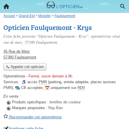
Accueil
>
Grand-Est
>
Moselle
>
Faulquemont
Opticien Faulquemont - Krys
Cette fiche présente "Opticien Faulquemont - Krys", optométriste situé
rue de metz
, 57380 Faulquemont.
45 Rue de Metz
57380 Faulquemont
📞 Appeler cet opticien
Optométriste
-
Fermé, ouvre demain à 9h
Services :
accès
PMR
(parking, entrée adaptée, places assises
PMR)
,
CB acceptée
,
uniquement sur
RDV
En vente :
Produits spécifiques :
lentilles de couleur
Marques proposées :
Ray-Ban
Recommander cet optométriste
Améliorer cette fiche