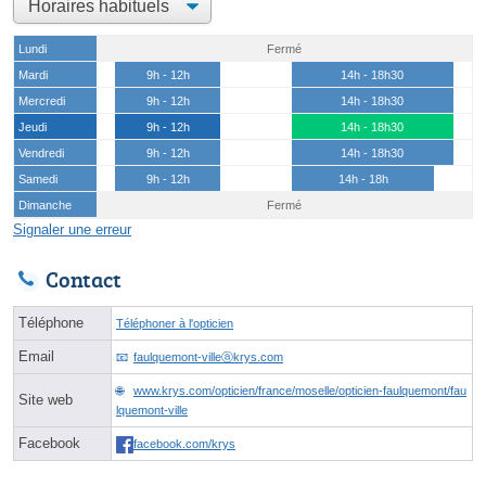
Lundi
Fermé
Mardi
9h - 12h
14h - 18h30
Mercredi
9h - 12h
14h - 18h30
Jeudi
9h - 12h
14h - 18h30
Vendredi
9h - 12h
14h - 18h30
Samedi
9h - 12h
14h - 18h
Dimanche
Fermé
Signaler une erreur
Contact
Téléphone
Téléphoner à l'opticien
Email
faulquemont-villeⓐkrys.com
www.krys.com/opticien/france/moselle/opticien-faulquemont/fau
Site web
lquemont-ville
Facebook
facebook.com/krys