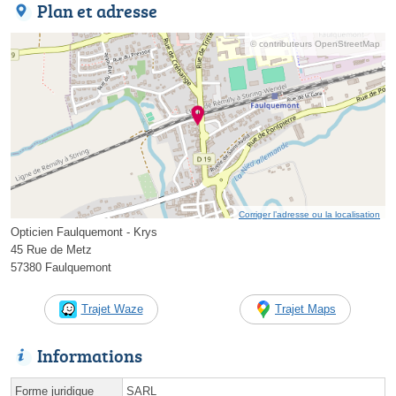
Plan et adresse
© contributeurs OpenStreetMap
Corriger l’adresse ou la localisation
Opticien Faulquemont - Krys
45 Rue de Metz
57380 Faulquemont
Trajet Waze
Trajet Maps
Informations
Forme juridique
SARL