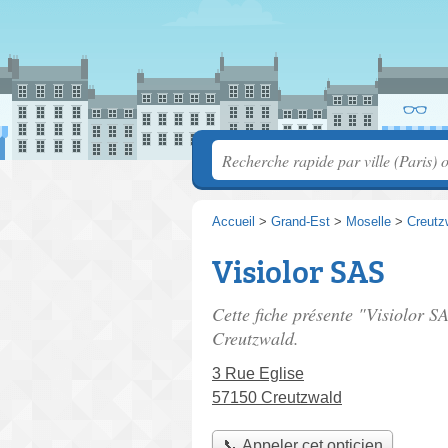
Accueil
>
Grand-Est
>
Moselle
>
Creutz
Visiolor SAS
Cette fiche présente "Visiolor S
Creutzwald.
3 Rue Eglise
57150 Creutzwald
📞 Appeler cet opticien