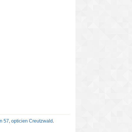
en 57
,
opticien Creutzwald
.