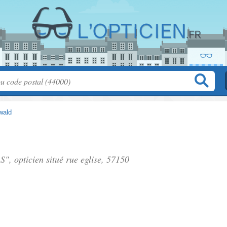
wald
AS", opticien situé
rue eglise
, 57150