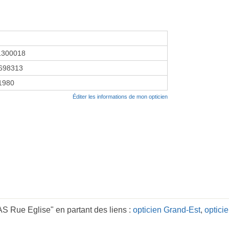
1300018
698313
 1980
Éditer les informations de mon opticien
AS Rue Eglise" en partant des liens :
opticien Grand-Est
,
optici