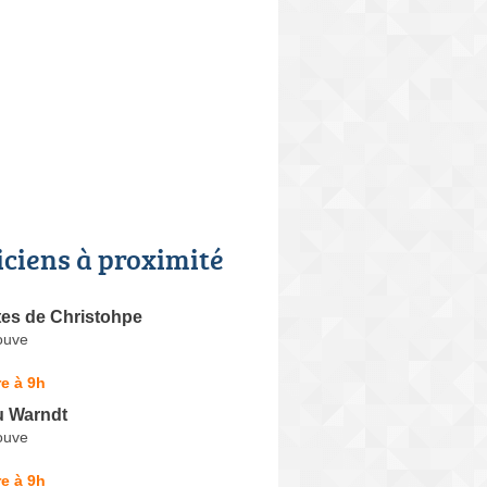
iciens à proximité
tes de Christohpe
ouve
e à 9h
u Warndt
ouve
e à 9h