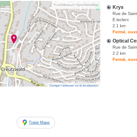
© contributeurs OpenStreetMap
Krys
Rue de Sain
E.leclerc
2.1 km
Fermé, ouvr
Optical Ce
Rue de Saint
2.2 km
Fermé, ouvr
Corriger l’adresse ou la localisation
Trajet Maps