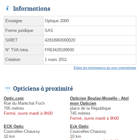
Informations
Enseigne
Optique 2000
Forme juridique
SAS
SIRET
42818993000020
N° TVA Intra.
FR63428189930
Création
1 mars 2011
Éditer les informations de mon optométriste
Opticiens à proximité
Optic.com
Opticien Boulay-Moselle - Atol
Rue du Maréchal Foch
mon Opticien
705 mètres
place de la République
Fermé, ouvre mardi à 9h00
745 mètres
Fermé, ouvre mardi à 9h00
ECK Optic
Eck Optic
Courcelles-Chaussy
Courcelles-Chaussy
10 km
10 km