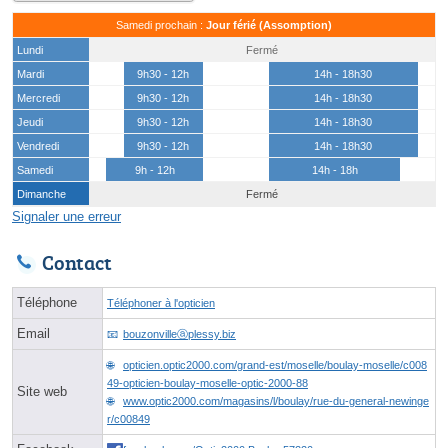
Samedi prochain :
Jour férié (Assomption)
Lundi
Fermé
Mardi
9h30 - 12h
14h - 18h30
Mercredi
9h30 - 12h
14h - 18h30
Jeudi
9h30 - 12h
14h - 18h30
Vendredi
9h30 - 12h
14h - 18h30
Samedi
9h - 12h
14h - 18h
Dimanche
Fermé
Signaler une erreur
Contact
Téléphone
Téléphoner à l'opticien
Email
bouzonvilleⓐplessy.biz
opticien.optic2000.com/grand-est/moselle/boulay-moselle/c008
49-opticien-boulay-moselle-optic-2000-88
Site web
www.optic2000.com/magasins/l/boulay/rue-du-general-newinge
r/c00849