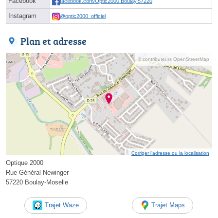
Facebook
facebook.com/Optic2000.Boulay.57220
Instagram
@optic2000_officiel
Plan et adresse
© contributeurs OpenStreetMap
Corriger l’adresse ou la localisation
Optique 2000
Rue Général Newinger
57220 Boulay-Moselle
Trajet Waze
Trajet Maps