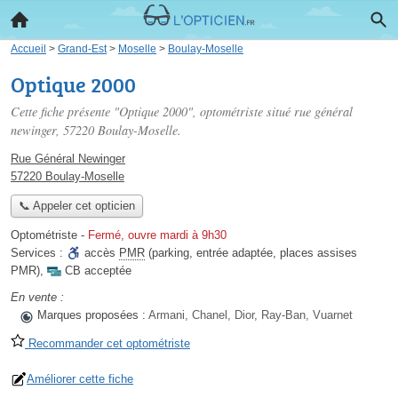
Accueil
>
Grand-Est
>
Moselle
>
Boulay-Moselle
Optique 2000
Cette fiche présente "Optique 2000", optométriste situé
rue général
newinger
, 57220 Boulay-Moselle.
Rue Général Newinger
57220 Boulay-Moselle
📞 Appeler cet opticien
Optométriste
-
Fermé, ouvre mardi à 9h30
Services :
accès
PMR
(parking, entrée adaptée, places assises
PMR)
,
CB acceptée
En vente :
Marques proposées :
Armani, Chanel, Dior, Ray-Ban, Vuarnet
Recommander cet optométriste
Améliorer cette fiche