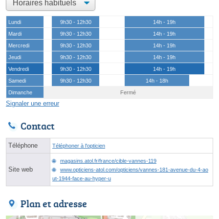
Lundi
9h30 - 12h30
14h - 19h
Mardi
9h30 - 12h30
14h - 19h
Mercredi
9h30 - 12h30
14h - 19h
Jeudi
9h30 - 12h30
14h - 19h
Vendredi
9h30 - 12h30
14h - 19h
Samedi
9h30 - 12h30
14h - 18h
Dimanche
Fermé
Signaler une erreur
Contact
Téléphone
Téléphoner à l'opticien
magasins.atol.fr/france/cible-vannes-119
Site web
www.opticiens-atol.com/opticiens/vannes-181-avenue-du-4-ao
ut-1944-face-au-hyper-u
Plan et adresse