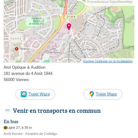
© contributeurs OpenStreetMap
Corriger l’adresse ou la localisation
Atol Optique & Audition
181 avenue du 4 Août 1944
56000 Vannes
Trajet Waze
Trajet Maps
Venir en transports en commun
En bus
Ligne 27, à 39 m
Arrêt Kerniol - Giratoire de Coëtdigo