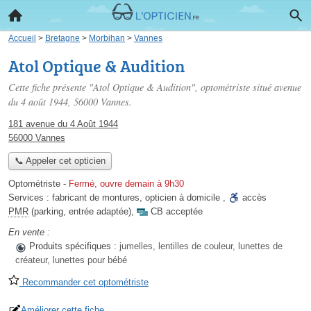
Accueil
>
Bretagne
>
Morbihan
>
Vannes
Atol Optique & Audition
Cette fiche présente "Atol Optique & Audition", optométriste situé
avenue
du 4 août 1944
, 56000 Vannes.
181 avenue du 4 Août 1944
56000 Vannes
📞 Appeler cet opticien
Optométriste
-
Fermé, ouvre demain à 9h30
Services :
fabricant de montures
,
opticien à domicile
,
accès
PMR
(parking, entrée adaptée)
,
CB acceptée
En vente :
Produits spécifiques :
jumelles, lentilles de couleur, lunettes de
créateur, lunettes pour bébé
Recommander cet optométriste
Améliorer cette fiche