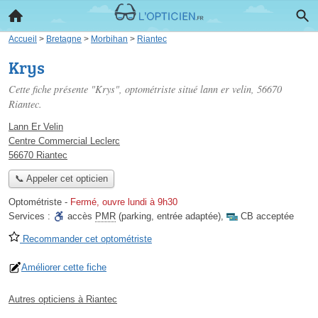
Accueil
>
Bretagne
>
Morbihan
>
Riantec
Krys
Cette fiche présente "Krys", optométriste situé
lann er velin
, 56670
Riantec.
Lann Er Velin
Centre Commercial Leclerc
56670 Riantec
📞 Appeler cet opticien
Optométriste
-
Fermé, ouvre lundi à 9h30
Services :
accès
PMR
(parking, entrée adaptée)
,
CB acceptée
Recommander cet optométriste
Améliorer cette fiche
Autres opticiens à Riantec