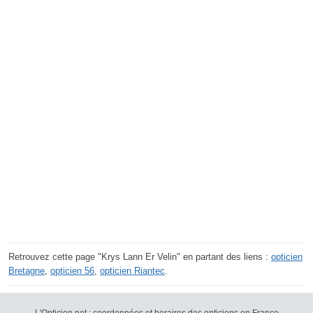
Retrouvez cette page "Krys Lann Er Velin" en partant des liens :
opticien
Bretagne
,
opticien 56
,
opticien Riantec
.