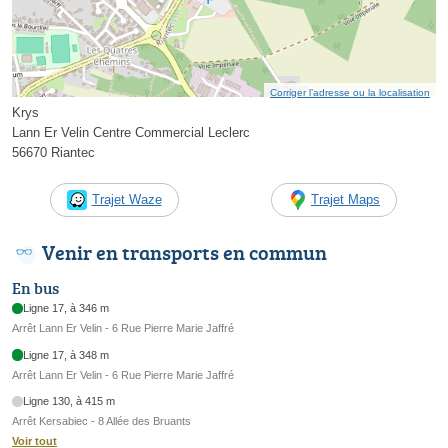
Corriger l’adresse ou la localisation
Krys
Lann Er Velin Centre Commercial Leclerc
56670 Riantec
Trajet Waze
Trajet Maps
Venir en transports en commun
En bus
Ligne 17, à 346 m
Arrêt Lann Er Velin - 6 Rue Pierre Marie Jaffré
Ligne 17, à 348 m
Arrêt Lann Er Velin - 6 Rue Pierre Marie Jaffré
Ligne 130, à 415 m
Arrêt Kersabiec - 8 Allée des Bruants
Voir tout