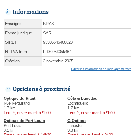
Informations
Enseigne
KRYS
Forme juridique
SARL
SIRET
95305546400028
N° TVA Intra.
FR30953055464
Création
2 novembre 2025
Éditer les informations de mon optométriste
Opticiens à proximité
Optique du Riant
Côte & Lunettes
Rue Kerdurand
Locmiquélic
1.7 km
1.7 km
Fermé, ouvre mardi à 9h00
Fermé, ouvre mardi à 9h00
Optique de Port Louis
G Optique
Port-Louis
Lanester
3.1 km
3.3 km