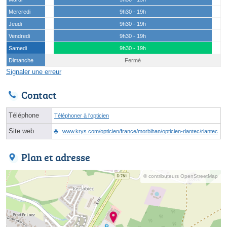
Mercredi
9h30 - 19h
Jeudi
9h30 - 19h
Vendredi
9h30 - 19h
Samedi
9h30 - 19h
Dimanche
Fermé
Signaler une erreur
Contact
Téléphone
Téléphoner à l'opticien
Site web
www.krys.com/opticien/france/morbihan/opticien-riantec/riantec
Plan et adresse
© contributeurs OpenStreetMap