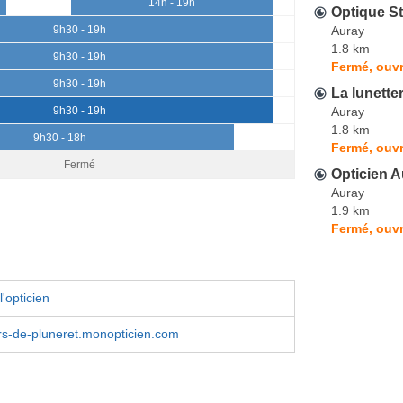
14h - 19h
Optique S
Auray
9h30 - 19h
1.8 km
9h30 - 19h
Fermé, ouvr
9h30 - 19h
La lunette
Auray
9h30 - 19h
1.8 km
9h30 - 18h
Fermé, ouvr
Fermé
Opticien A
Auray
1.9 km
Fermé, ouvr
'opticien
ers-de-pluneret.monopticien.com