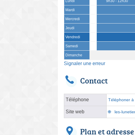
Lundi
9h30 - 12h30
Mardi
Mercredi
Jeudi
Vendredi
Samedi
Dimanche
Signaler une erreur
Contact
Téléphone
Téléphoner à l
Site web
les-luneti
Plan et adresse