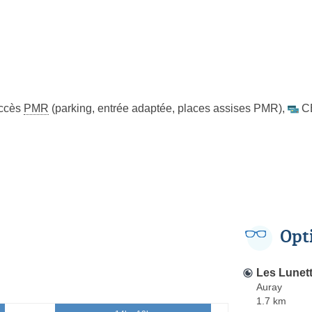
ccès
PMR
(parking, entrée adaptée, places assises PMR)
,
C
Opt
Les Lunett
Auray
1.7 km