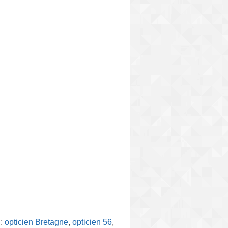
 :
opticien Bretagne
,
opticien 56
,