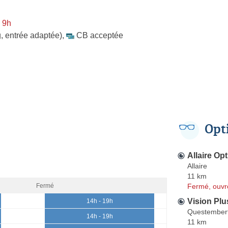
 9h
, entrée adaptée)
,
CB acceptée
Opt
Allaire Op
Allaire
11 km
Fermé, ouvr
Fermé
Vision Plu
14h - 19h
Questember
14h - 19h
11 km