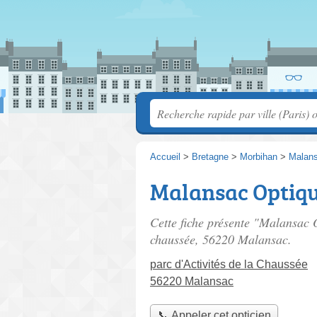
Accueil
>
Bretagne
>
Morbihan
>
Malan
Malansac Optiq
Cette fiche présente "Malansac 
chaussée
, 56220 Malansac.
parc d'Activités de la Chaussée
56220 Malansac
📞 Appeler cet opticien