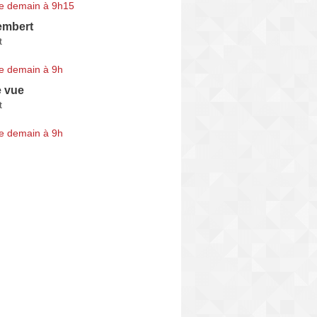
e demain à 9h15
embert
t
e demain à 9h
e vue
t
e demain à 9h