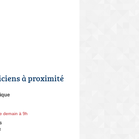
iciens à proximité
tique
e demain à 9h
s
t