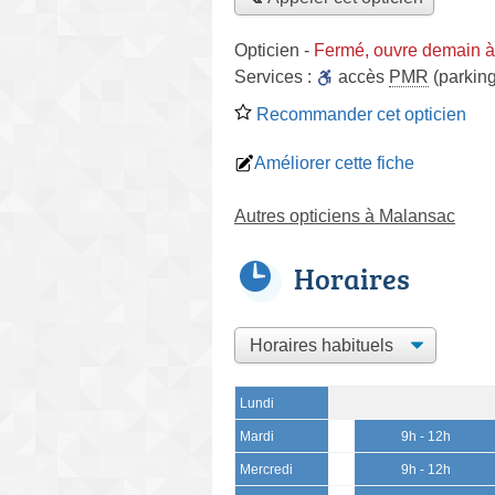
Opticien
-
Fermé, ouvre demain à
Services :
accès
PMR
(parking
Recommander cet opticien
Améliorer cette fiche
Autres opticiens à Malansac
Horaires
Lundi
Mardi
9h - 12h
Mercredi
9h - 12h