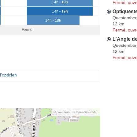
Fermé, ouvr
14h - 19h
Optiquest
14h - 19h
Questember
14h - 18h
12 km
Fermé, ouvr
Fermé
L'Angle d
Questember
12 km
Fermé, ouvr
'opticien
© contributeurs OpenStreetMap