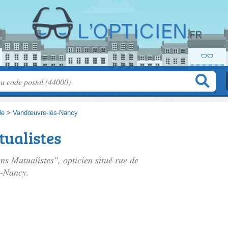
le
>
Vandœuvre-lès-Nancy
tualistes
ens Mutualistes", opticien situé
rue de
s-Nancy.