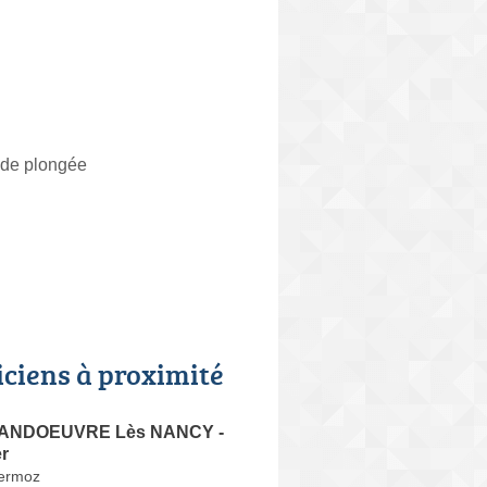
s de plongée
iciens à proximité
 VANDOEUVRE Lès NANCY -
er
ermoz