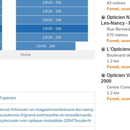
43 mètres
13h30 - 19h
Fermé, ouvr
13h30 - 19h
Opticien 
13h30 - 19h
Les-Nancy - 
Rue Bernard 
13h30 - 19h
670 mètres
13h30 - 19h
Fermé, ouvr
13h30 - 18h
L'Opticien
Boulevard de
Fermé
1.2 km
Fermé, ouvr
Opticien 
2000
Centre Comm
1.2 km
'opticien
Fermé, ouvr
rvoir.fr/trouver-un-magasin/vandoeuvre-les-nancy
coutervoir.fr/grand-est/meurthe-et-moselle/vando
cy/ecouter-voir-optique-mutualiste-1054?locale=fr