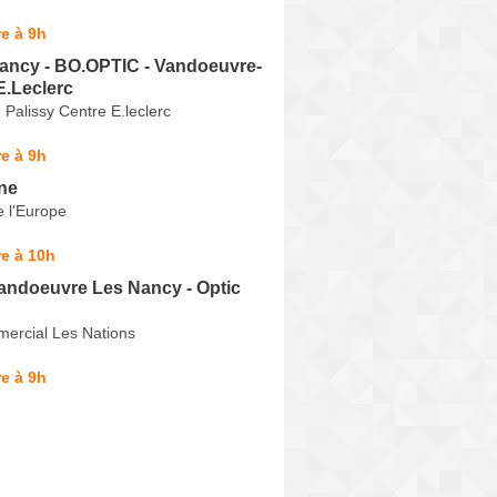
e à 9h
Nancy - BO.OPTIC - Vandoeuvre-
E.Leclerc
Palissy Centre E.leclerc
e à 9h
ne
 l'Europe
e à 10h
Vandoeuvre Les Nancy - Optic
ercial Les Nations
e à 9h