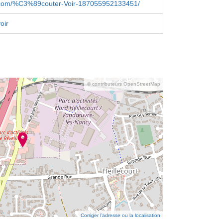
com/%C3%89couter-Voir-187055952133451/
oir
© contributeurs OpenStreetMap
Corriger l’adresse ou la localisation