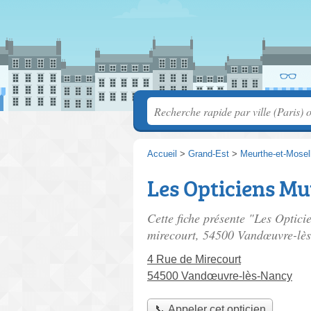
Accueil
>
Grand-Est
>
Meurthe-et-Mosel
Les Opticiens Mu
Cette fiche présente "Les Optici
mirecourt
, 54500 Vandœuvre-lè
4 Rue de Mirecourt
54500 Vandœuvre-lès-Nancy
📞 Appeler cet opticien