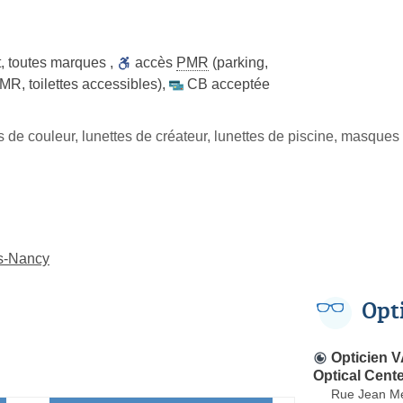
t
,
toutes marques
,
accès
PMR
(parking,
MR, toilettes accessibles)
,
CB acceptée
es de couleur, lunettes de créateur, lunettes de piscine, masque
ès-Nancy
Opt
Opticien
Optical Cent
Rue Jean M