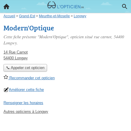
Accueil
>
Grand-Est
>
Meurthe-et-Moselle
>
Longwy
Modern'Optique
Cette fiche présente "Modern'Optique", opticien situé
rue carnot
, 54400
Longwy.
14 Rue Carnot
54400 Longwy
📞 Appeler cet opticien
Recommander cet opticien
Améliorer cette fiche
Renseigner les horaires
Autres opticiens à Longwy