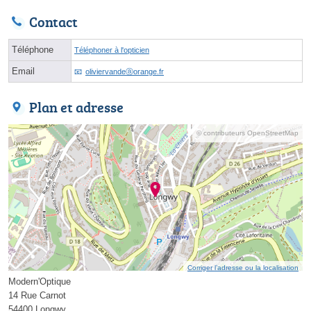
Contact
Téléphone
Téléphoner à l'opticien
Email
oliviervandeⓐorange.fr
Plan et adresse
© contributeurs OpenStreetMap
Corriger l’adresse ou la localisation
Modern'Optique
14 Rue Carnot
54400 Longwy