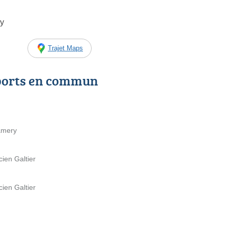
cy
Trajet Maps
ports en commun
amery
cien Galtier
cien Galtier