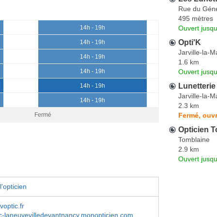
Rue du Géné
495 mètres
Ouvert jusqu
14h - 19h
Opti'K
14h - 19h
Jarville-la-
14h - 19h
1.6 km
Ouvert jusq
14h - 19h
Lunetterie
14h - 19h
Jarville-la-
14h - 19h
2.3 km
Fermé, ouvr
Fermé
Opticien T
Tomblaine
2.9 km
Ouvert jusqu
'opticien
optic.fr
c-laneuvevilledevantnancy.monopticien.com