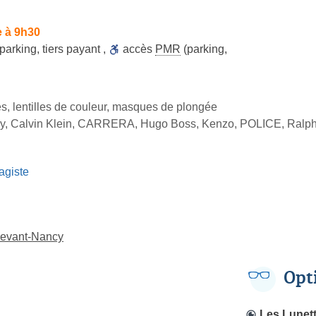
e à 9h30
parking
,
tiers payant
,
accès
PMR
(parking,
es, lentilles de couleur, masques de plongée
ry, Calvin Klein, CARRERA, Hugo Boss, Kenzo, POLICE, Ralp
agiste
-devant-Nancy
Opt
Les Lunett