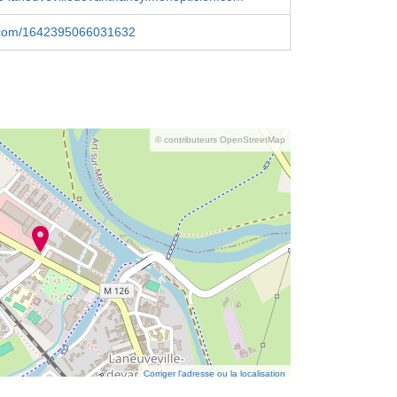
.com/1642395066031632
© contributeurs OpenStreetMap
Corriger l’adresse ou la localisation