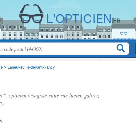
le
>
Laneuveville-devant-Nancy
c", opticien visagiste situé
rue lucien galtier
,
cy.
cy