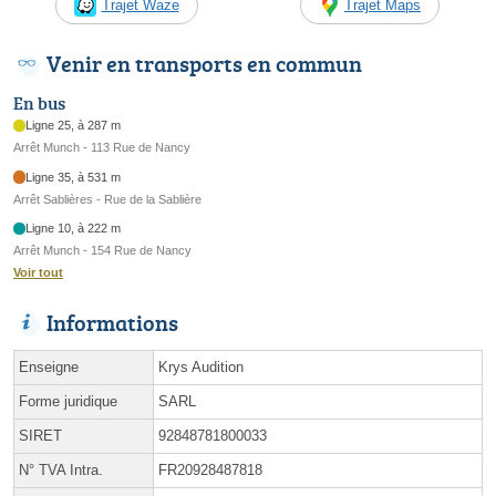
Trajet Waze
Trajet Maps
Venir en transports en commun
En bus
Ligne 25, à 287 m
Arrêt Munch - 113 Rue de Nancy
Ligne 35, à 531 m
Arrêt Sablières - Rue de la Sablière
Ligne 10, à 222 m
Arrêt Munch - 154 Rue de Nancy
Voir tout
Informations
Enseigne
Krys Audition
Forme juridique
SARL
SIRET
92848781800033
N° TVA Intra.
FR20928487818