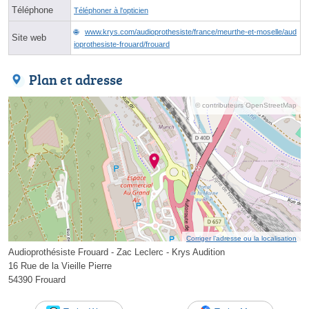
Téléphone
Téléphoner à l'opticien
www.krys.com/audioprothesiste/france/meurthe-et-moselle/aud
Site web
ioprothesiste-frouard/frouard
Plan et adresse
© contributeurs OpenStreetMap
Corriger l’adresse ou la localisation
Audioprothésiste Frouard - Zac Leclerc - Krys Audition
16 Rue de la Vieille Pierre
54390 Frouard