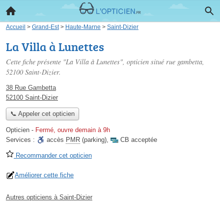
Accueil
>
Grand-Est
>
Haute-Marne
>
Saint-Dizier
La Villa à Lunettes
Cette fiche présente "La Villa à Lunettes", opticien situé
rue gambetta
,
52100 Saint-Dizier.
38 Rue Gambetta
52100 Saint-Dizier
📞 Appeler cet opticien
Opticien
-
Fermé, ouvre demain à 9h
Services :
accès
PMR
(parking)
,
CB acceptée
Recommander cet opticien
Améliorer cette fiche
Autres opticiens à Saint-Dizier