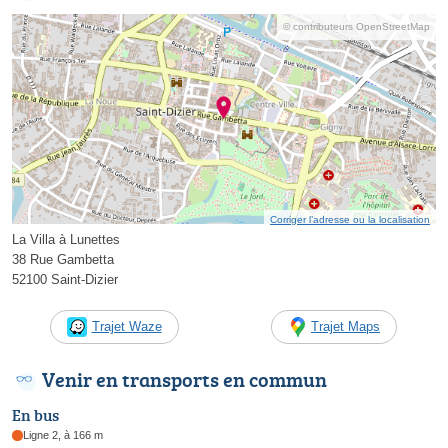
© contributeurs OpenStreetMap
Corriger l’adresse ou la localisation
La Villa à Lunettes
38 Rue Gambetta
52100 Saint-Dizier
Trajet Waze
Trajet Maps
Venir en transports en commun
En bus
Ligne 2, à 166 m