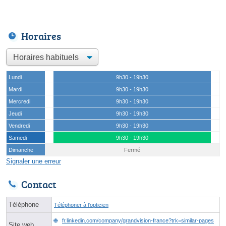
Horaires
Lundi
9h30 - 19h30
Mardi
9h30 - 19h30
Mercredi
9h30 - 19h30
Jeudi
9h30 - 19h30
Vendredi
9h30 - 19h30
Samedi
9h30 - 19h30
Dimanche
Fermé
Signaler une erreur
Contact
Téléphone
Téléphoner à l'opticien
fr.linkedin.com/company/grandvision-france?trk=similar-pages
Site web