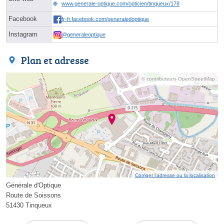
www.generale-optique.com/opticien/tinqueux/178
Facebook
fr-fr.facebook.com/generaledoptique
Instagram
@generaleoptique
Plan et adresse
© contributeurs OpenStreetMap
Corriger l’adresse ou la localisation
Générale d'Optique
Route de Soissons
51430 Tinqueux