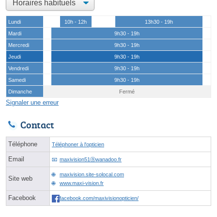
Lundi
10h - 12h
13h30 - 19h
Mardi
9h30 - 19h
Mercredi
9h30 - 19h
Jeudi
9h30 - 19h
Vendredi
9h30 - 19h
Samedi
9h30 - 19h
Dimanche
Fermé
Signaler une erreur
Contact
Téléphone
Téléphoner à l'opticien
Email
maxivision51ⓐwanadoo.fr
maxivision.site-solocal.com
Site web
www.maxi-vision.fr
Facebook
facebook.com/maxivisionopticien/