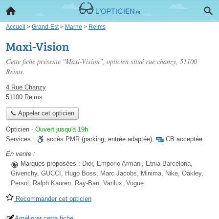
Accueil
>
Grand-Est
>
Marne
>
Reims
Maxi-Vision
Cette fiche présente "Maxi-Vision", opticien situé
rue chanzy
, 51100
Reims.
4 Rue Chanzy
51100 Reims
📞 Appeler cet opticien
Opticien
-
Ouvert jusqu'à 19h
Services :
accès
PMR
(parking, entrée adaptée)
,
CB acceptée
En vente :
Marques proposées :
Dior, Emporio Armani, Etnia Barcelona,
Givenchy, GUCCI, Hugo Boss, Marc Jacobs, Minima, Nike, Oakley,
Persol, Ralph Kauren, Ray-Ban, Varilux, Vogue
Recommander cet opticien
Améliorer cette fiche