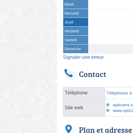
Mardi
Mercredi
Jeudi
Vendredi
Samedi
Dimanche
Signaler une erreur
Contact
Téléphone
Téléphoner à l
opticiens
Site web
www.optic
Plan et adresse