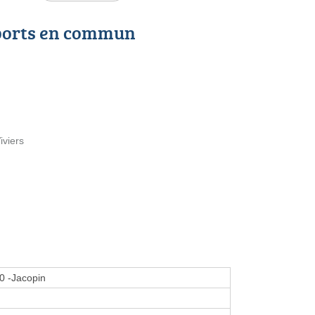
ports en commun
iviers
0 -Jacopin