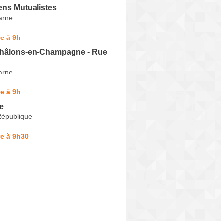
ens Mutualistes
arne
e à 9h
Châlons-en-Champagne - Rue
arne
e à 9h
e
République
e à 9h30