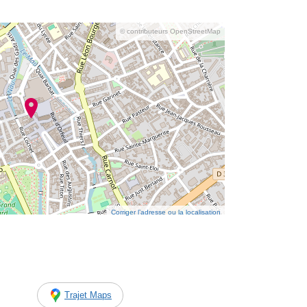
© contributeurs OpenStreetMap
Corriger l’adresse ou la localisation
Trajet Maps