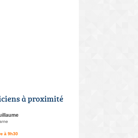
iciens à proximité
uillaume
arne
e à 9h30