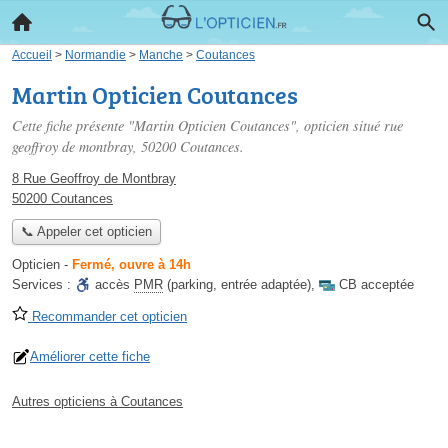
Accueil
>
Normandie
>
Manche
>
Coutances
Martin Opticien Coutances
Cette fiche présente "Martin Opticien Coutances", opticien situé
rue
geoffroy de montbray
, 50200 Coutances.
8 Rue Geoffroy de Montbray
50200 Coutances
📞 Appeler cet opticien
Opticien
-
Fermé, ouvre à 14h
Services :
accès
PMR
(parking, entrée adaptée)
,
CB acceptée
Recommander cet opticien
Améliorer cette fiche
Autres opticiens à Coutances