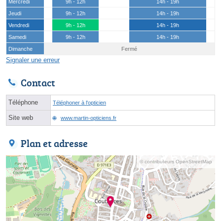
Mercredi
9h - 12h
14h - 19h
Jeudi
9h - 12h
14h - 19h
Vendredi
9h - 12h
14h - 19h
Samedi
9h - 12h
14h - 19h
Dimanche
Fermé
Signaler une erreur
Contact
Téléphone
Téléphoner à l'opticien
Site web
www.martin-opticiens.fr
Plan et adresse
© contributeurs OpenStreetMap