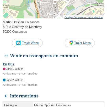
Corriger l’adresse ou la localisation
Martin Opticien Coutances
8 Rue Geoffroy de Montbray
50200 Coutances
Trajet Waze
Trajet Maps
Venir en transports en commun
En bus
Ligne 1, à 83 m
Arrêt Mairie - 2 Rue Tancrède
Ligne 2, à 83 m
Arrêt Mairie - 2 Rue Tancrède
Informations
Enseigne
Martin Opticien Coutances