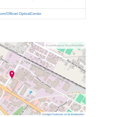
om/Officiel.OpticalCenter
© contributeurs OpenStreetMap
Corriger l’adresse ou la localisation