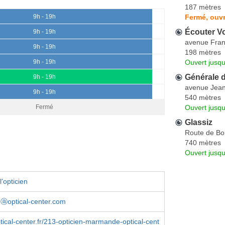
187 mètres
Fermé, ouvr
9h - 19h
Écouter Vo
9h - 19h
avenue Fran
9h - 19h
198 mètres
Ouvert jusqu
9h - 19h
Générale 
9h - 19h
avenue Jean
9h - 19h
540 mètres
Ouvert jusqu
Fermé
Glassiz
Route de Bo
740 mètres
Ouvert jusqu
'opticien
optical-center.com
ptical-center.fr/213-opticien-marmande-optical-cent