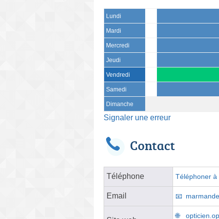
Lundi
Mardi
Mercredi
Jeudi
Vendredi
Samedi
Dimanche
Signaler une erreur
Contact
Téléphone
Téléphoner à l
Email
marmandeⓐ
opticien.o