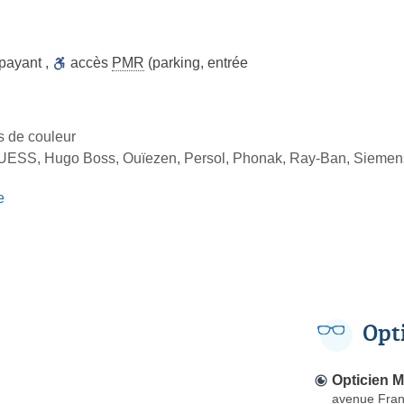
 payant
,
accès
PMR
(parking, entrée
es de couleur
GUESS, Hugo Boss, Ouïezen, Persol, Phonak, Ray-Ban, Siemens
e
Opt
Opticien M
avenue Fran