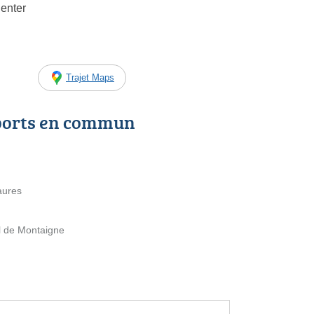
enter
Trajet Maps
ports en commun
aures
l de Montaigne