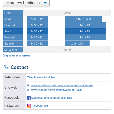
Lundi
Fermé
Mardi
9h30 - 12h
14h - 18h30
Mercredi
9h30 - 12h
14h - 19h
Jeudi
9h30 - 12h
14h - 19h
Vendredi
9h30 - 12h
14h - 19h
Samedi
9h30 - 12h
14h - 17h
Dimanche
Fermé
Signaler une erreur
Contact
Téléphone
Téléphoner à l'opticien
www.ecoutervoir.fr/trouver-un-magasin/saint-cere/
Site web
www.linkedin.com/company/ecouter-voir/
Facebook
facebook.com/ecoutervoir.officiel
Instagram
@ecoutervoir