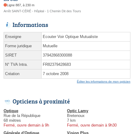
Ligne 887, à 230 m
Arrêt SAINT-CÉRÉ - Hôpital - 1 Chemin Dit des Tours
Informations
Enseigne
Ecouter Voir Optique Mutualiste
Forme juridique
Mutuelle
SIRET
37942868300088
N° TVA Intra.
FR82379428683
Création
7 octobre 2008
Éditer les informations de mon opticien
Opticiens à proximité
Optique
Optic Lamy
Rue de la République
Bretenoux
68 mètres
7 km
Fermé, ouvre demain à 9h
Fermé, ouvre demain à 9h30
Générale d'Optique
Vision Plus