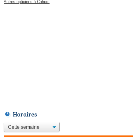
Autres opticiens à Cahors
Horaires