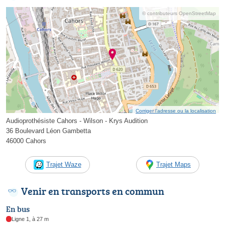
© contributeurs OpenStreetMap
Corriger l’adresse ou la localisation
Audioprothésiste Cahors - Wilson - Krys Audition
36 Boulevard Léon Gambetta
46000 Cahors
Trajet Waze
Trajet Maps
Venir en transports en commun
En bus
Ligne 1, à 27 m