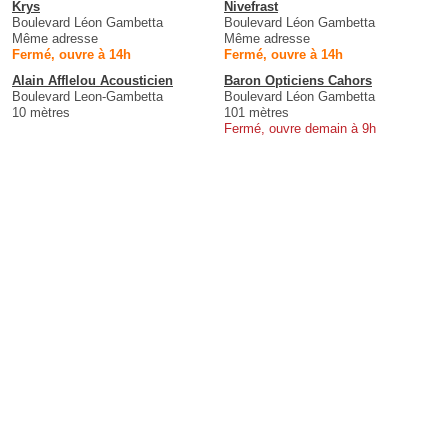
Krys
Nivefrast
Boulevard Léon Gambetta
Boulevard Léon Gambetta
Même adresse
Même adresse
Fermé, ouvre à 14h
Fermé, ouvre à 14h
Alain Afflelou Acousticien
Baron Opticiens Cahors
Boulevard Leon-Gambetta
Boulevard Léon Gambetta
10 mètres
101 mètres
Fermé, ouvre demain à 9h