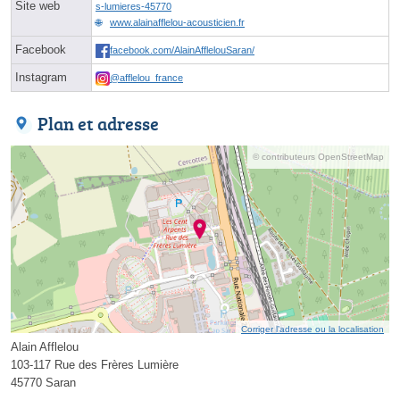
Site web
s-lumieres-45770
www.alainafflelou-acousticien.fr
Facebook
facebook.com/AlainAfflelouSaran/
Instagram
@afflelou_france
Plan et adresse
© contributeurs OpenStreetMap
Corriger l’adresse ou la localisation
Alain Afflelou
103-117 Rue des Frères Lumière
45770 Saran