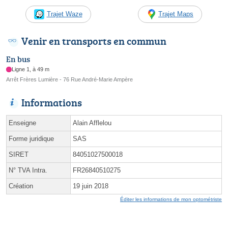
Trajet Waze
Trajet Maps
Venir en transports en commun
En bus
Ligne 1, à 49 m
Arrêt Frères Lumière - 76 Rue André-Marie Ampère
Informations
Enseigne
Alain Afflelou
Forme juridique
SAS
SIRET
84051027500018
N° TVA Intra.
FR26840510275
Création
19 juin 2018
Éditer les informations de mon optométriste