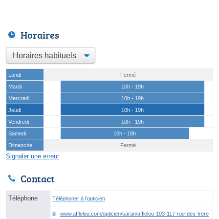
Horaires
Lundi
Fermé
Mardi
10h - 19h
Mercredi
10h - 19h
Jeudi
10h - 19h
Vendredi
10h - 19h
Samedi
10h - 18h
Dimanche
Fermé
Signaler une erreur
Contact
Téléphone
Téléphoner à l'opticien
www.afflelou.com/opticien/saran/afflelou-103-117-rue-des-frere