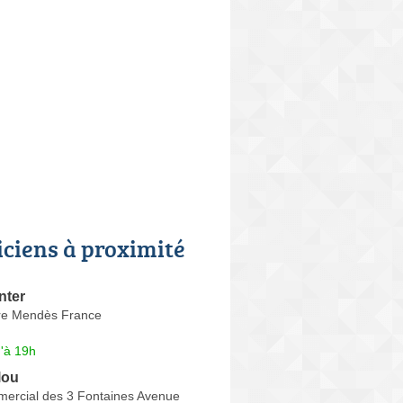
iciens à proximité
nter
re Mendès France
'à 19h
lou
ercial des 3 Fontaines Avenue