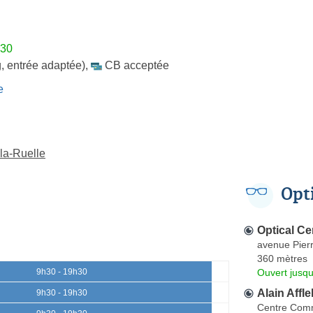
h30
, entrée adaptée)
,
CB acceptée
e
-la-Ruelle
Opt
Optical Ce
avenue Pier
360 mètres
Ouvert jusqu
9h30 - 19h30
Alain Affle
9h30 - 19h30
Centre Comm