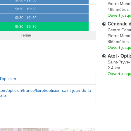
9h30 - 19h30
Pierre Mend
485 mètres
9h30 - 19h30
Ouvert jusqu
9h30 - 19h30
Générale 
9h30 - 19h30
Centre Comm
Pierre Mend
Fermé
850 mètres
Ouvert jusqu
Atol - Opt
Saint-Pryvé
2.4 km
Ouvert jusq
'opticien
m/opticien/france/loiret/opticien-saint-jean-de-la-r
elle