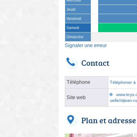
Mercredi
Jeudi
Vendredi
Samedi
Dimanche
Signaler une erreur
Contact
Téléphone
Téléphoner à l
www.krys.co
Site web
uelle/stjean-ru
Plan et adresse