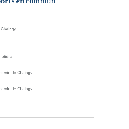
ports en commun
e Chaingy
hetière
 Chemin de Chaingy
 Chemin de Chaingy