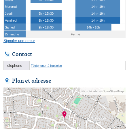
Mercredi
14h - 19h
Jeudi
9h - 12h30
14h - 19h
Vendredi
9h - 12h30
14h - 19h
Samedi
9h - 12h30
14h - 18h
Dimanche
Fermé
Signaler une erreur
Contact
Téléphone
Téléphoner à l'opticien
Plan et adresse
© contributeurs OpenStreetMap