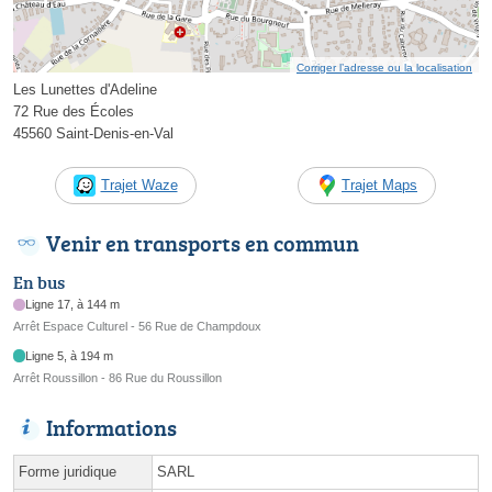
Corriger l’adresse ou la localisation
Les Lunettes d'Adeline
72 Rue des Écoles
45560 Saint-Denis-en-Val
Trajet Waze
Trajet Maps
Venir en transports en commun
En bus
Ligne 17, à 144 m
Arrêt Espace Culturel - 56 Rue de Champdoux
Ligne 5, à 194 m
Arrêt Roussillon - 86 Rue du Roussillon
Informations
Forme juridique
SARL